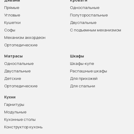
Диваны
Кровати
Прямые
Односпальные
Угловые
Полутороспальные
Кушетки
Двуспальные
Софы
С подъемным механизмом
Механизм аккордеон
Ортопедические
Матрасы
Шкафы
Односпальные
Шкафы-купе
Двуспальные
Распашные шкафы
Детские
Для прихожей
Ортопедические
Для спальни
Кухни
Гарнитуры
Модульные
Кухонные столы
Конструктор кухонь