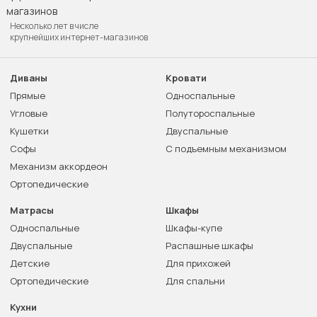
Несколько лет в числе
крупнейших интернет-магазинов
Диваны
Кровати
Прямые
Односпальные
Угловые
Полутороспальные
Кушетки
Двуспальные
Софы
С подъемным механизмом
Механизм аккордеон
Ортопедические
Матрасы
Шкафы
Односпальные
Шкафы-купе
Двуспальные
Распашные шкафы
Детские
Для прихожей
Ортопедические
Для спальни
Кухни