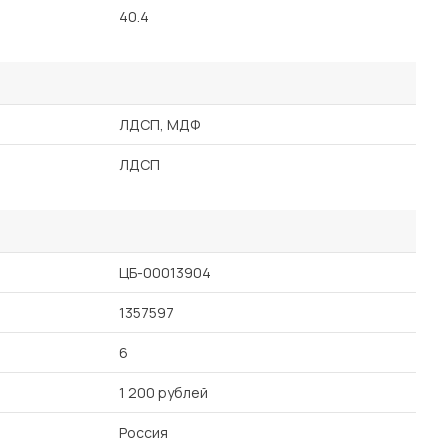
40.4
ЛДСП, МДФ
ЛДСП
ЦБ-00013904
1357597
6
1 200 рублей
Россия