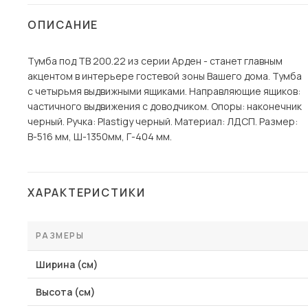
Столы и стулья
ОПИСАНИЕ
Шкафы и стеллажи
Тумба под ТВ 200.22 из серии Арден - станет главным
Комоды и тумбы
акцентом в интерьере гостевой зоны Вашего дома. Тумба
Вешалки и обувницы
с четырьмя выдвижными ящиками. Направляющие ящиков:
Гарнитуры
частичного выдвижения с доводчиком. Опоры: наконечник
черный. Ручка: Plastigy черный. Материал: ЛДСП. Размер:
Пос
В-516 мм, Ш-1350мм, Г-404 мм.
ХАРАКТЕРИСТИКИ
РАЗМЕРЫ
Ширина (см)
Высота (см)