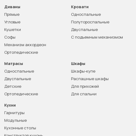
Диваны
Кровати
Прямые
Односпальные
Угловые
Полутороспальные
Кушетки
Двуспальные
Софы
С подъемным механизмом
Механизм аккордеон
Ортопедические
Матрасы
Шкафы
Односпальные
Шкафы-купе
Двуспальные
Распашные шкафы
Детские
Для прихожей
Ортопедические
Для спальни
Кухни
Гарнитуры
Модульные
Кухонные столы
Конструктор кухонь