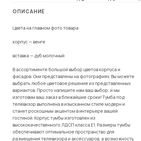
Столы и стулья
ОПИСАНИЕ
Шкафы и стеллажи
Цвета на главном фото товара:
Комоды и тумбы
Вешалки и обувницы
корпус — венге
Гарнитуры
вставка — дуб молочный
Пос
В ассортименте большой выбор цветов корпуса и
фасадов. Они представлены на фотографиях. Вы можете
выбрать любое цветовое решение из представленных
вариантов. Просто напишите нам ваш выбор, и мы
изготовим ваш заказ в ближайшие сроки!Тумба под
телевизор выполнена в изысканном стиле модерн и
станет роскошным акцентом в интерьере вашей
гостиной. Корпус тумбы изготовлен из
высококачественного ЛДСП класса Е1. Размеры тумбы
обеспечивают оптимальное пространство для
размещения телевизора и аксессуаров, а возможность