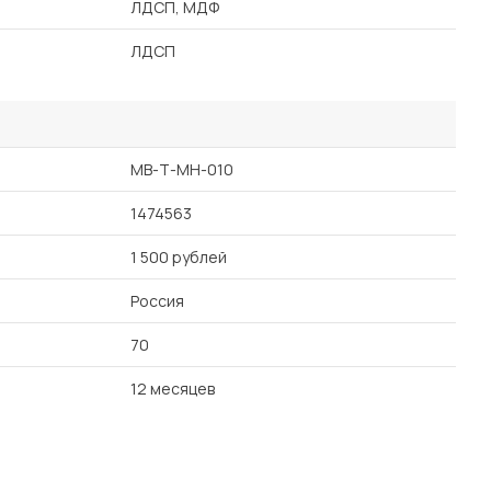
ЛДСП, МДФ
ЛДСП
MB-Т-МН-010
1474563
1 500 рублей
Россия
70
12 месяцев