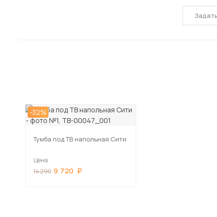
Задат
-32%
Тумба под ТВ напольная Сити
Цена
9 720
14 290