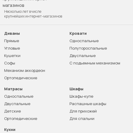
Несколько лет в числе
крупнейших интернет-магазинов
Диваны
Кровати
Прямые
Односпальные
Угловые
Полутороспальные
Кушетки
Двуспальные
Софы
С подъемным механизмом
Механизм аккордеон
Ортопедические
Матрасы
Шкафы
Односпальные
Шкафы-купе
Двуспальные
Распашные шкафы
Детские
Для прихожей
Ортопедические
Для спальни
Кухни