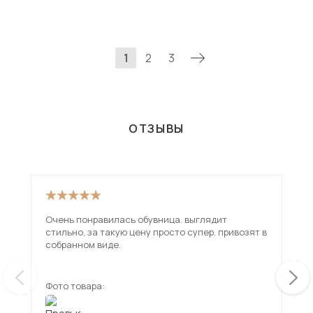
1
2
3
ОТЗЫВЫ
Очень понравилась обувница. выглядит
Пре
стильно, за такую цену просто супер. привозят в
собранном виде.
Фото товара:
Фот