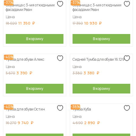
-37%
-37%
Обувница с 3-мя откидными
Обувница с 3-мя откидными
фасадами Реан
фасадами Реан
Цена
Цена
11 350
10 930
18 020
17 350
В корзину
В корзину
-40%
Тумба для обуви Алекс
Сидней Тумба для обуви 16.129
Цена
Цена
3 390
3 380
5 670
3 380
В корзину
В корзину
-40%
-38%
Тумба для обуви Остин
Тумба Куба
Цена
Цена
9 740
2 890
16 270
4 690