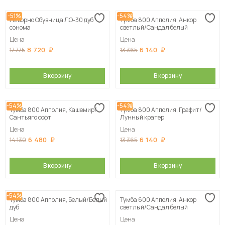
-51%
-54%
Ливорно Обувница ЛО-30 дуб
Тумба 800 Апполия, Анкор
сонома
светлый/Сандал белый
Цена
Цена
8 720
6 140
17 775
13 365
В корзину
В корзину
-54%
-54%
Тумба 800 Апполия, Кашемир/
Тумба 800 Апполия, Графит/
Сантьяго софт
Лунный кратер
Цена
Цена
6 480
6 140
14 130
13 365
В корзину
В корзину
-54%
Тумба 800 Апполия, Белый/Белый
Тумба 600 Апполия, Анкор
дуб
светлый/Сандал белый
Цена
Цена