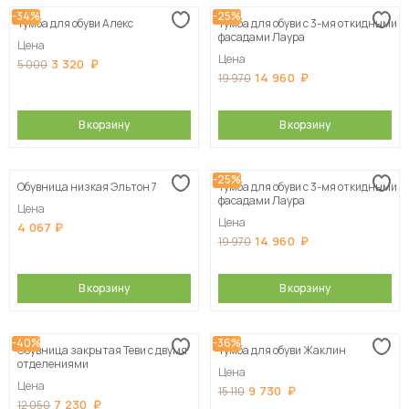
-34%
-25%
Тумба для обуви Алекс
Тумба для обуви с 3-мя откидными
Сначала дорогие
фасадами Лаура
Цена
Цена
3 320
5 000
14 960
19 970
В корзину
В корзину
-25%
Обувница низкая Эльтон 7
Тумба для обуви с 3-мя откидными
фасадами Лаура
Цена
Цена
4 067
14 960
19 970
В корзину
В корзину
-40%
-36%
Обувница закрытая Теви с двумя
Тумба для обуви Жаклин
отделениями
Цена
Цена
9 730
15 110
7 230
12 050