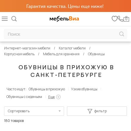
Гарантия качества. Цены еще ниже!
0
Интернет-магазин мебели
Каталог мебели
Корпусная мебель
Мебель для хранения
Обувницы
ОБУВНИЦЫ В ПРИХОЖУЮ В
САНКТ-ПЕТЕРБУРГЕ
Часто ищут:
Обувницы в прихожую
Узкие обувницы
Обувницы с сиденьем
Еще
Сортировать
фильтр
По популярности
180 товаров
Сначала дешевые