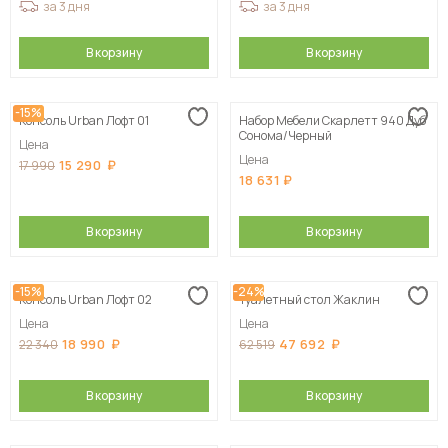
за 3 дня
за 3 дня
В корзину
В корзину
-15%
Консоль Urban Лофт 01
Набор Мебели Скарлетт 940 Дуб
Сонома/Черный
Цена
Цена
15 290
17 990
18 631
В корзину
В корзину
-15%
-24%
Консоль Urban Лофт 02
Туалетный стол Жаклин
Цена
Цена
18 990
47 692
22 340
62 519
В корзину
В корзину