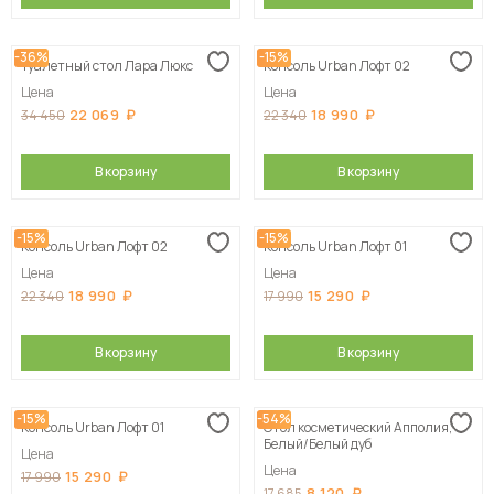
-36%
-15%
Туалетный стол Лара Люкс
Консоль Urban Лофт 02
Цена
Цена
22 069
18 990
34 450
22 340
В корзину
В корзину
-15%
-15%
Консоль Urban Лофт 02
Консоль Urban Лофт 01
Цена
Цена
18 990
15 290
22 340
17 990
В корзину
В корзину
-15%
-54%
Консоль Urban Лофт 01
Стол косметический Апполия,
Белый/Белый дуб
Цена
Цена
15 290
17 990
8 120
17 685