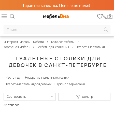
Гарантия качества. Цены еще ниже!
0
Интернет-магазин мебели
Каталог мебели
Корпусная мебель
Мебель для хранения
Туалетные столики
ТУАЛЕТНЫЕ СТОЛИКИ ДЛЯ
ДЕВОЧЕК В САНКТ-ПЕТЕРБУРГЕ
Часто ищут:
Недорогие туалетные столики
Туалетные столики для девочек
Трюмо с зеркалами
Сортировать
фильтр
По популярности
58 товаров
Сначала дешевые