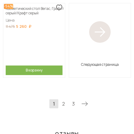
-54%
Косметический стол Вегас, Графит
серый/Крафт серый
Цена
5 260
11 475
Следующая страница
В корзину
1
2
3