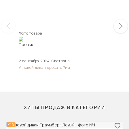
низ
мен
смо
ещ
дов
Фото товара:
Фот
2 сентября 2024
,
Светлана
11 
Угловой диван-кровать Рим
Угл
ХИТЫ ПРОДАЖ В КАТЕГОРИИ
-11%