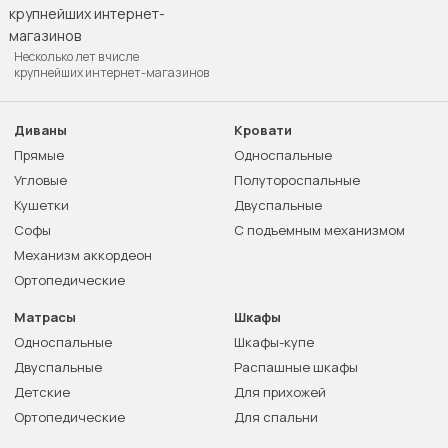
Несколько лет в числе
крупнейших интернет-магазинов
Диваны
Кровати
Прямые
Односпальные
Угловые
Полутороспальные
Кушетки
Двуспальные
Софы
С подъемным механизмом
Механизм аккордеон
Ортопедические
Матрасы
Шкафы
Односпальные
Шкафы-купе
Двуспальные
Распашные шкафы
Детские
Для прихожей
Ортопедические
Для спальни