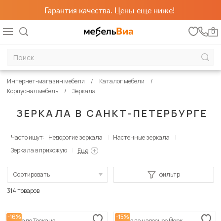
Гарантия качества. Цены еще ниже!
0
Интернет-магазин мебели
Каталог мебели
Корпусная мебель
Зеркала
ЗЕРКАЛА В САНКТ-ПЕТЕРБУРГЕ
Часто ищут:
Недорогие зеркала
Настенные зеркала
Зеркала в прихожую
Еще
Сортировать
фильтр
По популярности
314 товаров
Сначала дешевые
-16%
-15%
Зеркало Тоскана
Зеркало навесное Йорк