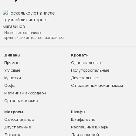
Несколько лет в числе
крупнейших интернет-магазинов
Диваны
Кровати
Прямые
Односпальные
Угловые
Полутороспальные
Кушетки
Двуспальные
Софы
С подъемным механизмом
Механизм аккордеон
Ортопедические
Матрасы
Шкафы
Односпальные
Шкафы-купе
Двуспальные
Распашные шкафы
Детские
Для прихожей