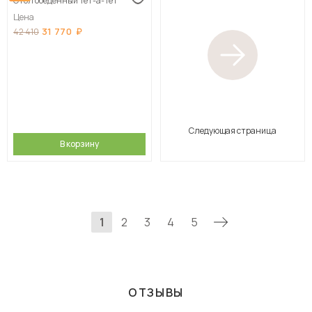
Стол обеденный Тет-а-Тет
Цена
31 770
42 410
Следующая страница
В корзину
1
2
3
4
5
ОТЗЫВЫ