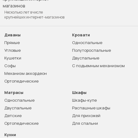
Несколько лет в числе
крупнейших интернет-магазинов
Диваны
Кровати
Прямые
Односпальные
Угловые
Полутороспальные
Кушетки
Двуспальные
Софы
С подъемным механизмом
Механизм аккордеон
Ортопедические
Матрасы
Шкафы
Односпальные
Шкафы-купе
Двуспальные
Распашные шкафы
Детские
Для прихожей
Ортопедические
Для спальни
Кухни