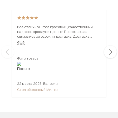
Все отлично! Стол красивый ,качественный,
Пре
надеюсь прослужит долго! После заказа
смо
связались ,оговорили доставку. Доставка
Нож
привезла стол в срок , все проверили ! Спасибо
Доста
ещё
ещ
продавцу и доставке!
Меб
зде
Фото товара:
Фот
22 марта 2025
,
Валерия
11 
Стол обеденный Милтон
Сто