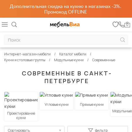
Дополнительная скидка на кухню в магазинах -3%.
Промокод OFFLINE
0
Интернет-магазин мебели
Каталог мебели
Кухни и столовые группы
Модульные кухни
Современные
СОВРЕМЕННЫЕ В САНКТ-
ПЕТЕРБУРГЕ
Угловые кухни
Прямые кухни
Модульные
Проектирование
кухни
Сортировать
фильтр