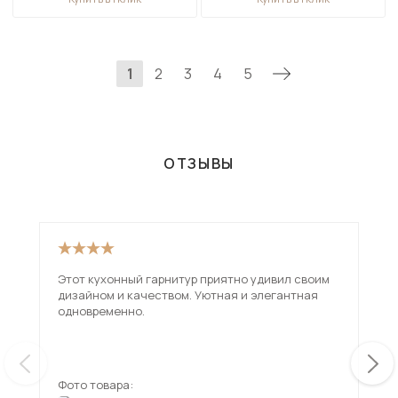
1
2
3
4
5
ОТЗЫВЫ
Этот кухонный гарнитур приятно удивил своим
Кух
дизайном и качеством. Уютная и элегантная
сов
одновременно.
Кач
про
ещ
по
Фото товара:
Фот