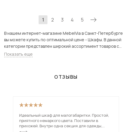
1
2
3
4
5
В нашем интернет-магазине MebelVia в Санкт-Петербурге
вы можете купить по оптимальной цене - Шкафы. В данной
категории представлен широкий ассортимент товаров с
доставкой в СПб. Всего товаров в категории «Шкафы» - 6107
Показать еще
шт.
ОТЗЫВЫ
Идеальный шкаф для малогабаритки. Простой,
Куп
приятного немаркого цвета. Поставили в
вме
прихожей. Внутри одна секция для одежды,
отл
другая с полками.