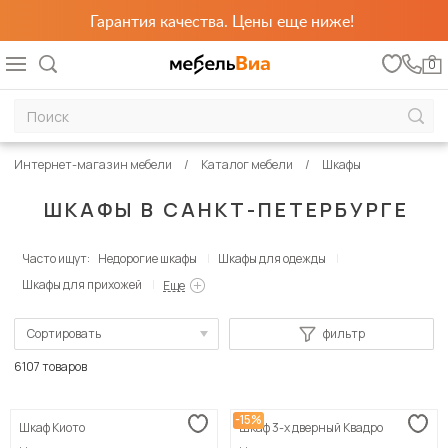
Гарантия качества. Цены еще ниже!
0
Интернет-магазин мебели
Каталог мебели
Шкафы
ШКАФЫ В САНКТ-ПЕТЕРБУРГЕ
Часто ищут:
Недорогие шкафы
Шкафы для одежды
Шкафы для прихожей
Еще
Сортировать
фильтр
По популярности
6107 товаров
Сначала дешевые
-15%
Шкаф Киото
Шкаф 3-х дверный Квадро
Сначала дорогие