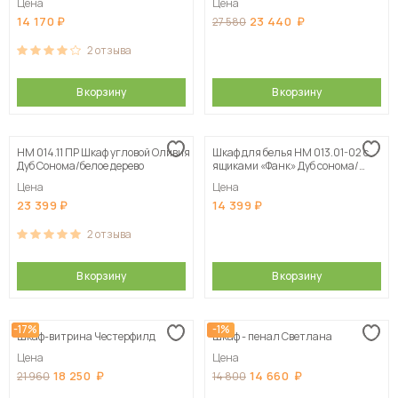
Цена
Цена
14 170
23 440
27 580
2
отзыва
В корзину
В корзину
НМ 014.11 ПР Шкаф угловой Оливия
Шкаф для белья НМ 013.01-02 с
Дуб Сонома/белое дерево
ящиками «Фанк» Дуб сонома/
белый скандинавский
Цена
Цена
23 399
14 399
2
отзыва
В корзину
В корзину
-17%
-1%
Шкаф-витрина Честерфилд
Шкаф - пенал Светлана
Цена
Цена
18 250
14 660
21 960
14 800