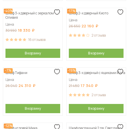
-40%
-17%
Шкаф 3-х дверный с зеркалом
Шкаф 2-х дверный Киото
Оливия
Цена
Цена
22 160
26 650
18 330
30 550
2
отзыва
16
отзывов
В корзину
В корзину
-7%
-19%
Шкаф Тифани
Шкаф 3-х дверный с ящиками Илга
Цена
Цена
24 310
17 340
26 040
21 480
2
отзыва
В корзину
В корзину
-12%
Шкаф угловой Мика
Шкаф распашной 2 дв. Светлана