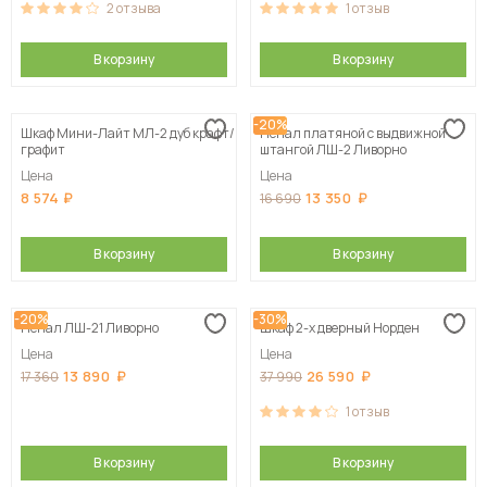
2
отзыва
1
отзыв
В корзину
В корзину
-20%
Шкаф Мини-Лайт МЛ-2 дуб крафт/
Пенал платяной с выдвижной
графит
штангой ЛШ-2 Ливорно
Цена
Цена
8 574
13 350
16 690
В корзину
В корзину
-20%
-30%
Пенал ЛШ-21 Ливорно
Шкаф 2-х дверный Норден
Цена
Цена
13 890
26 590
17 360
37 990
1
отзыв
В корзину
В корзину