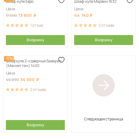
Шкаф-купе Евро
Шкаф-купе Марвин 1632
Цена
Цена
13 600
44 740
17 000
1
отзыв
2
отзыва
В корзину
В корзину
-15%
Шкаф купе 2-х дверный Бавария
(Манхеттен) 1400
Цена
34 000
40 090
2
отзыва
Следующая страница
В корзину