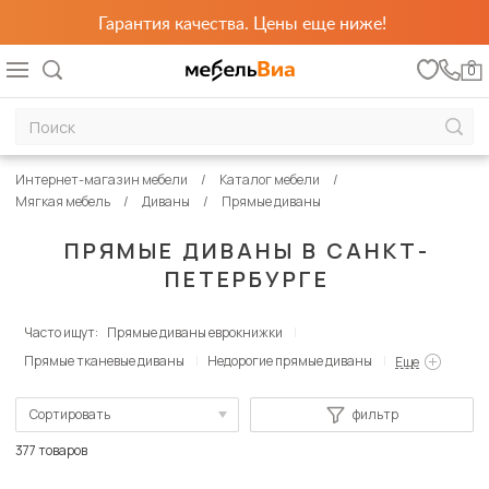
Гарантия качества. Цены еще ниже!
0
Интернет-магазин мебели
Каталог мебели
Мягкая мебель
Диваны
Прямые диваны
ПРЯМЫЕ ДИВАНЫ В САНКТ-
ПЕТЕРБУРГЕ
Часто ищут:
Прямые диваны еврокнижки
Прямые тканевые диваны
Недорогие прямые диваны
Еще
Сортировать
фильтр
По популярности
377 товаров
Сначала дешевые