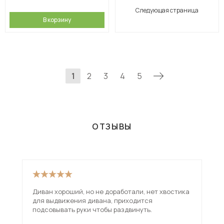
Следующая страница
В корзину
1
2
3
4
5
ОТЗЫВЫ
Диван хороший, но не доработали, нет хвостика
Взя
для выдвижения дивана, приходится
вар
подсовывать руки чтобы раздвинуть.
исп
чем
ещ