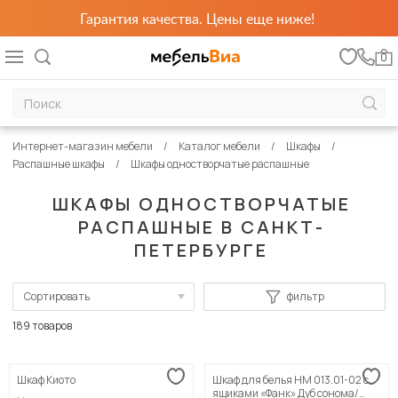
Гарантия качества. Цены еще ниже!
0
Интернет-магазин мебели
Каталог мебели
Шкафы
Распашные шкафы
Шкафы одностворчатые распашные
ШКАФЫ ОДНОСТВОРЧАТЫЕ
РАСПАШНЫЕ В САНКТ-
ПЕТЕРБУРГЕ
Сортировать
фильтр
По популярности
189 товаров
Сначала дешевые
Шкаф Киото
Шкаф для белья НМ 013.01-02 с
Сначала дорогие
ящиками «Фанк» Дуб сонома/