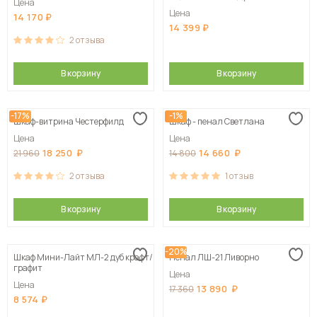
Цена
белый скандинавский
Цена
14 170
14 399
2
отзыва
В корзину
В корзину
-17%
-1%
Шкаф-витрина Честерфилд
Шкаф - пенал Светлана
Цена
Цена
18 250
14 660
21 960
14 800
2
отзыва
1
отзыв
В корзину
В корзину
-20%
Шкаф Мини-Лайт МЛ-2 дуб крафт/
Пенал ЛШ-21 Ливорно
графит
Цена
Цена
13 890
17 360
8 574