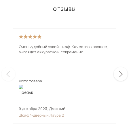
ОТЗЫВЫ
Очень удобный узкий шкаф. Качество хорошее,
Шка
выглядит аккуратно и современно.
так
сам
Фото товара:
Фот
9 декабря 2023
,
Дмитрий
16 
Шкаф 1-дверный Лаура 2
Шка