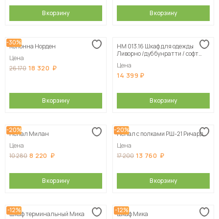
В корзину
В корзину
-30%
Колонна Норден
НМ 013.16 Шкаф для одежды
Ливорно /дуб бунратти / софт
Цена
графит
Цена
18 320
26 170
14 399
В корзину
В корзину
-20%
-20%
Пенал Милан
Пенал с полками РШ-21 Ричард
Цена
Цена
8 220
13 760
10 280
17 200
В корзину
В корзину
-12%
-12%
Шкаф терминальный Мика
Шкаф Мика