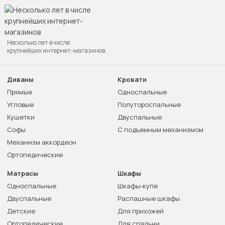
Несколько лет в числе
крупнейших интернет-магазинов
Диваны
Кровати
Прямые
Односпальные
Угловые
Полутороспальные
Кушетки
Двуспальные
Софы
С подъемным механизмом
Механизм аккордеон
Ортопедические
Матрасы
Шкафы
Односпальные
Шкафы-купе
Двуспальные
Распашные шкафы
Детские
Для прихожей
Ортопедические
Для спальни