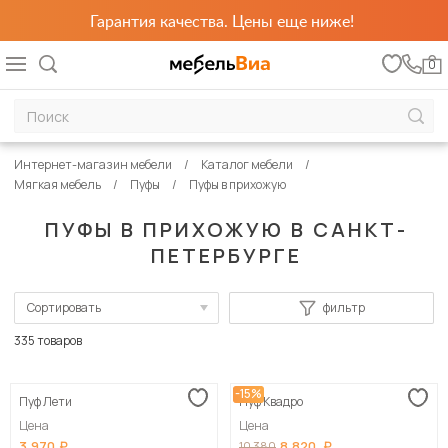
Гарантия качества. Цены еще ниже!
0
Интернет-магазин мебели
Каталог мебели
Мягкая мебель
Пуфы
Пуфы в прихожую
ПУФЫ В ПРИХОЖУЮ В САНКТ-
ПЕТЕРБУРГЕ
Сортировать
фильтр
По популярности
335 товаров
Сначала дешевые
-15%
Пуф Лети
Пуф Квадро
Сначала дорогие
Цена
Цена
3 970
8 820
10 380