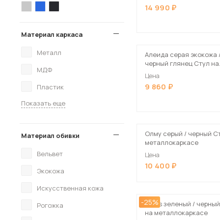
14 990
Материал каркаса
Металл
Алеида серая экокожа 
черный глянец Стул на
МДФ
металлокаркасе
Цена
9 860
Пластик
Показать еще
Олму серый / черный С
Материал обивки
металлокаркасе
Вельвет
Цена
10 400
Экокожа
Искусственная кожа
-25%
Elevis зеленый / черны
Рогожка
на металлокаркасе