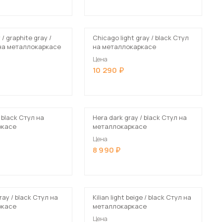
Шкафы-купе для дачи
/ graphite gray /
Chicago light gray / black Стул
 на металлокаркасе
на металлокаркасе
Цена
10 290
 мебель для гостиных
/ black Стул на
Hera dark gray / black Стул на
ркасе
металлокаркасе
Цена
8 990
gray / black Стул на
Kilian light beige / black Стул на
ркасе
металлокаркасе
Цена