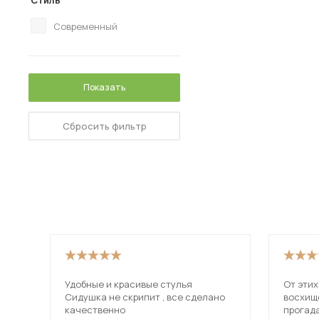
Стиль
Современный
Показать
Сбросить фильтр
Удобные и красивые стулья
От этих
Сидушка не скрипит , все сделано
восхище
качественно
прогад