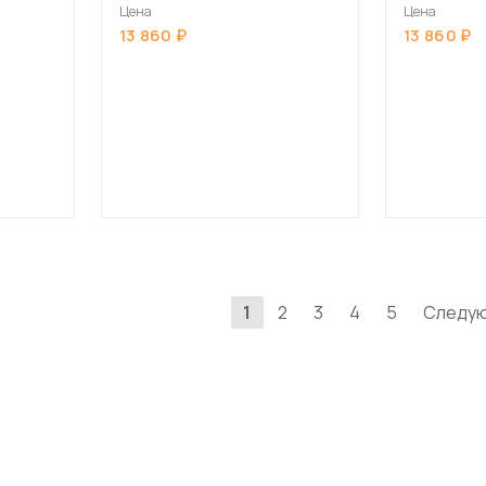
Цена
Цена
13 860
13 860
1
2
3
4
5
Следу