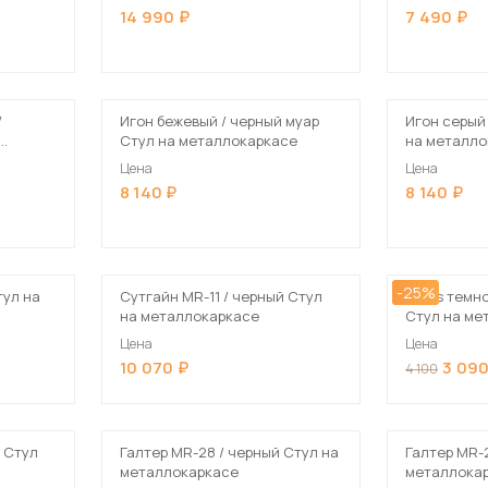
14 990
7 490
/
Игон бежевый / черный муар
Игон серый
Стул на металлокаркасе
на металло
Цена
Цена
8 140
8 140
-25%
тул на
Сутгайн MR-11 / черный Стул
Elevis темн
на металлокаркасе
Стул на ме
Цена
Цена
10 070
3 09
4 100
й Стул
Галтер MR-28 / черный Стул на
Галтер MR-
металлокаркасе
металлока