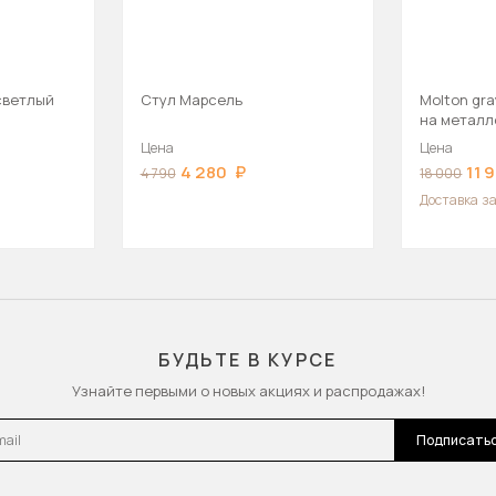
 светлый
Стул Марсель
Molton gra
на металл
Цена
Цена
4 280
11 
4 790
18 000
Доставка
за
БУДЬТЕ В КУРСЕ
Узнайте первыми о новых акциях и распродажах!
l
Подписать