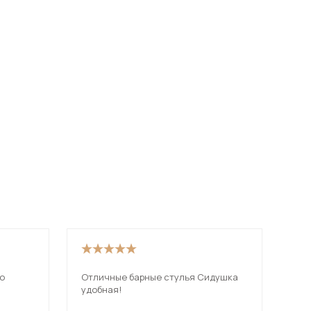
о
Отличные барные стулья Сидушка
Он суп
удобная!
смо
Рек