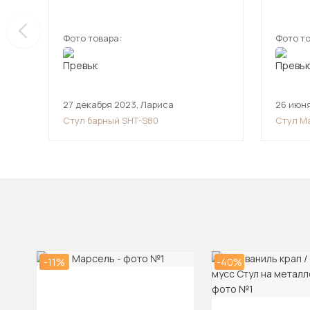
Фото товара:
Фото то
27 декабря 2023
,
Лариса
26 июня
Стул барный SHT-S80
Стул М
-11%
-40%