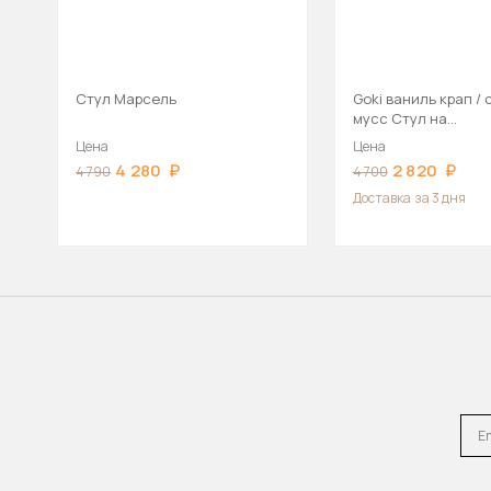
Стул Марсель
Goki ваниль крап /
мусс Стул на
металлокаркасе
Цена
Цена
4 280
2 820
4 790
4 700
Доставка
за 3 дня
Emai