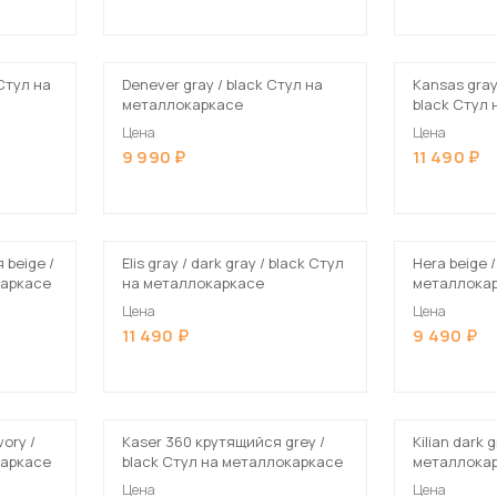
Посмотреть все шкафы
Посмотреть все кровати
 Стул на
Denever gray / black Стул на
Kansas gray 
Посмотреть все диваны
металлокаркасе
black Стул
Все товары распродажи
Цена
Цена
9 990
11 490
Посмотреть всю
мотреть все кухни и столовые группы
 beige /
Elis gray / dark gray / black Стул
Hera beige 
каркасе
на металлокаркасе
металлока
Цена
Цена
11 490
9 490
ory /
Kaser 360 крутящийся grey /
Kilian dark 
каркасе
black Стул на металлокаркасе
металлока
Цена
Цена