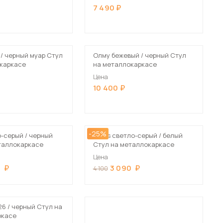
7 490
 / черный муар Стул
Олму бежевый / черный Стул
каркасе
на металлокаркасе
Цена
10 400
-25%
о-серый / черный
Elevis светло-серый / белый
таллокаркасе
Стул на металлокаркасе
Цена
0
3 090
4 100
26 / черный Стул на
ркасе