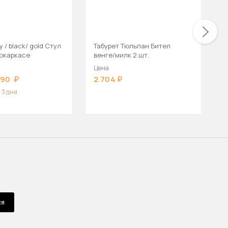
y / black/ gold Стул
Табурет Тюльпан Бител
С
окаркасе
венге/милк 2 шт.
Цена
Ц
990
2 704
3
 3 дня
ся