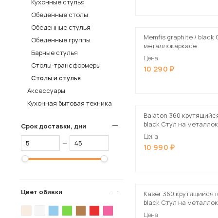
Кухонные стулья
Столы и стулья
Обеденные столы
Обеденные стулья
Шкафы и стеллажи
Memfis graphite / black
Обеденные группы
Комоды и тумбы
металлокаркасе
Барные стулья
Цена
Вешалки и обувницы
Столы-трансформеры
10 290
Гарнитуры
Столы и стулья
Аксессуары
Пос
Кухонная бытовая техника
Balaton 360 крутящийся
black Стул на металло
Срок доставки, дни
Цена
—
10 990
Цвет обивки
Kaser 360 крутящийся iv
black Стул на металло
Цена