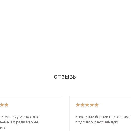
ОТЗЫВЫ
 стульев у меня одно
Классный барник Все отличн
ние и я рада что не
подошло, рекомендую
ала