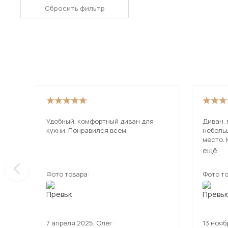
Сбросить фильтр
Удобный, комфортный диван для
Диван,
кухни. Понравился всем.
неболь
место. 
Удобный. Сидушка в меру м
ещё
Заменяе
покупке
Фото товара:
Фото то
7 апреля 2025
,
Олег
13 нояб