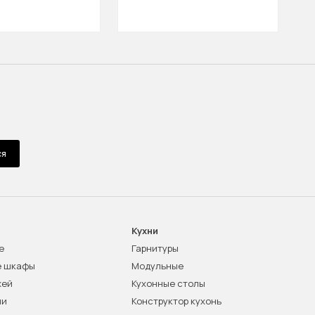
Д
ся
Кухни
е
Гарнитуры
е шкафы
Модульные
жей
Кухонные столы
ни
Конструктор кухонь