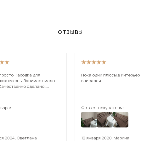
ОТЗЫВЫ
 просто Находка для
Пока одни плюсы,в интерьер
ших кухонь. Занимает мало
вписался
Качественно сделано..
ягкая.
т 3 стула .Рекомендую к
.
вара:
Фото от покупателя:
ря 2024
,
Светлана
12 января 2020
,
Марина