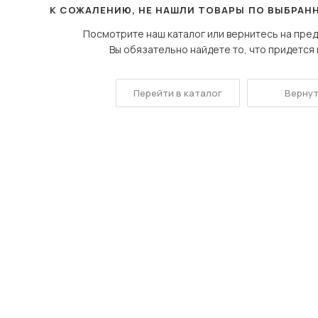
К СОЖАЛЕНИЮ, НЕ НАШЛИ ТОВАРЫ ПО ВЫБРАН
Посмотреть все шкафы
Посмотрите наш каталог или вернитесь на пре
Посмотреть все кровати
Вы обязательно найдете то, что придется в
Посмотреть все диваны
Все товары распродажи
Перейти в каталог
Вернут
Посмотреть всю
мотреть все кухни и столовые группы