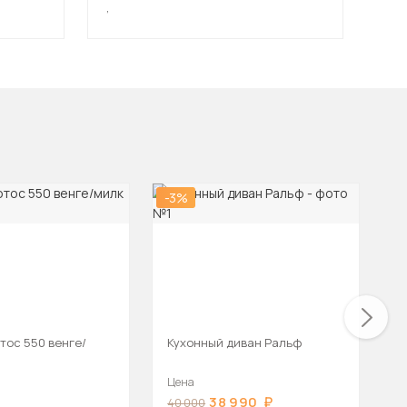
,
,
-3%
-2
тос 550 венге/
Кухонный диван Ральф
К
В
Цена
Ц
38 990
40 000
4