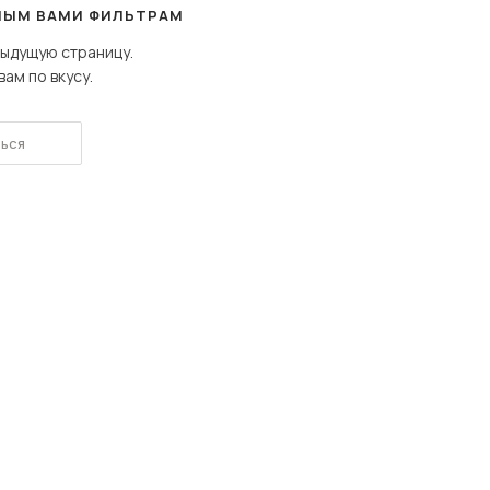
Шкафы-купе для дачи
НЫМ ВАМИ ФИЛЬТРАМ
Сначала дорогие
дыдущую страницу.
ам по вкусу.
ься
 мебель для гостиных