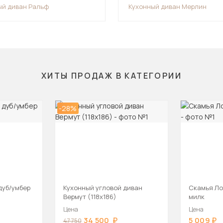
ый диван Ральф
Кухонный диван Мерлин
ХИТЫ ПРОДАЖ В КАТЕГОРИИ
-28%
дуб/умбер
Кухонный угловой диван
Скамья Ло
Вермут (118х186)
милк
Цена
Цена
34 500
5 009
47 750