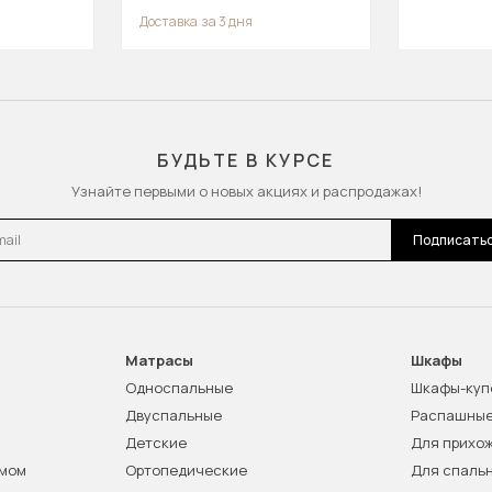
Доставка
за 3 дня
БУДЬТЕ В КУРСЕ
Узнайте первыми о новых акциях и распродажах!
l
Подписать
Матрасы
Шкафы
Односпальные
Шкафы-куп
Двуспальные
Распашны
Детские
Для прихо
змом
Ортопедические
Для спаль