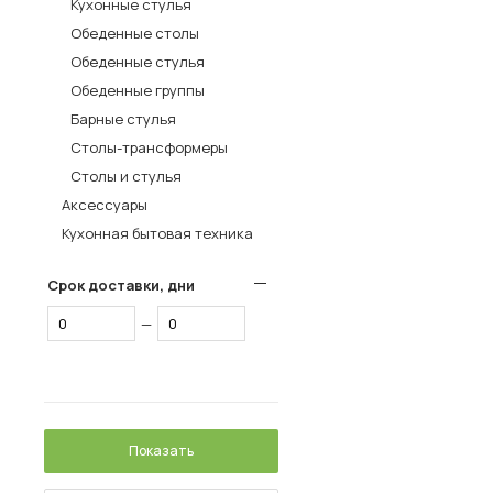
Кухонные стулья
Столы и стулья
Обеденные столы
Обеденные стулья
Шкафы и стеллажи
Обеденные группы
Комоды и тумбы
Барные стулья
Вешалки и обувницы
Столы-трансформеры
Гарнитуры
Столы и стулья
Аксессуары
Пос
Кухонная бытовая техника
Срок доставки, дни
—
Показать