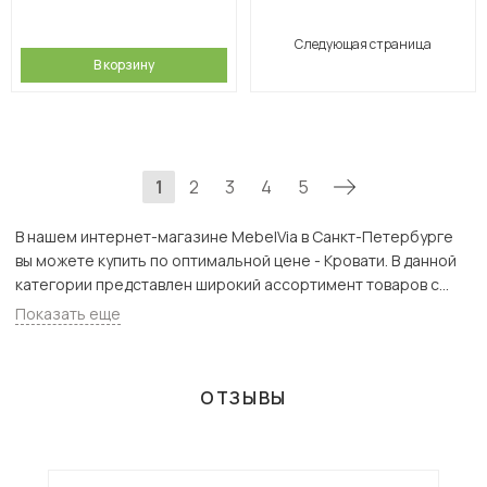
Следующая страница
В корзину
1
2
3
4
5
В нашем интернет-магазине MebelVia в Санкт-Петербурге
вы можете купить по оптимальной цене - Кровати. В данной
категории представлен широкий ассортимент товаров с
доставкой в СПб. Всего товаров в категории «Кровати» - 875
Показать еще
шт.
ОТЗЫВЫ