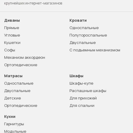
крупнейших интернет-магазинов
Диваны
Кровати
Прямые
Односпальные
Угловые
Полутороспальные
Кушетки
Двуспальные
Софы
С подъемным механизмом
Механизм аккордеон
Ортопедические
Матрасы
Шкафы
Односпальные
Шкафы-купе
Двуспальные
Распашные шкафы
Детские
Для прихожей
Ортопедические
Для спальни
Кухни
Гарнитуры
Модульные