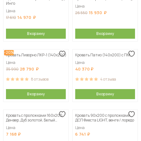
Инго
Цена
Цена
15 930
26 550
14 970
17 610
В корзину
В корзину
-20%
Кровать Ливорно ЛКР-1 (140х200)
Кровать Патио (140х200) с ПМ
Цена
Цена
28 790
40 370
35 990
8
отзывов
4
отзыва
В корзину
В корзину
Кровать с проложками 160х200
Кровать 90х200 с проложками
Денвер, Дуб золотой, Белый
ДСП Фиеста LIGHT, венге / лоредо
шагрень
Цена
Цена
7 168
6 741