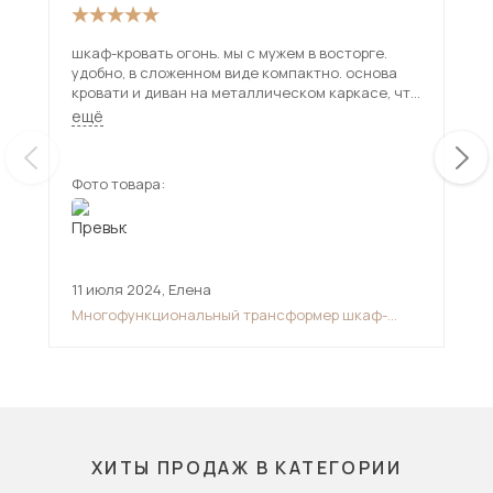
шкаф-кровать огонь. мы с мужем в восторге.
Кро
удобно, в сложенном виде компактно. основа
впо
кровати и диван на металлическом каркасе, что
кра
делает ее не убиваемой. собрали часа за три.
ещё
очень жаль, что расцветок дивана мало, я очень
хотела синим цветом, пришлось покупать плед.
и есть одна проблема, газ-лифты почему-то не
Фото товара:
Фот
держат кровать в разобранном виде, она все
равно поднимается кверху
11 июля 2024
,
Елена
20 
Многофункциональный трансформер шкаф-
Мяг
диван-кровать
ор
ХИТЫ ПРОДАЖ В КАТЕГОРИИ