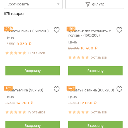
Сортировать
фильтр
По популярности
875 товаров
Сначала дешевые
-40%
-19%
Кровать Оливия (160х200)
Кровать Илга со спинкой с
Сначала дорогие
полками (160х200)
Цена
Цена
9 330
15 550
16 400
20 350
13
отзывов
5
отзывов
В корзину
В корзину
-12%
-34%
Кровать Мика (90х190)
Кровать Лозанна (160х200)
Цена
Цена
14 760
12 060
16 770
18 360
19
отзывов
5
отзывов
В корзину
В корзину