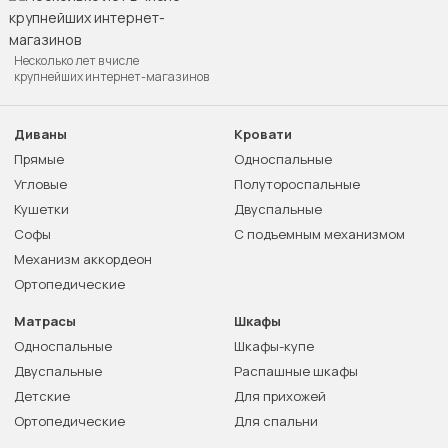
Несколько лет в числе
крупнейших интернет-магазинов
Диваны
Кровати
Прямые
Односпальные
Угловые
Полутороспальные
Кушетки
Двуспальные
Софы
С подъемным механизмом
Механизм аккордеон
Ортопедические
Матрасы
Шкафы
Односпальные
Шкафы-купе
Двуспальные
Распашные шкафы
Детские
Для прихожей
Ортопедические
Для спальни