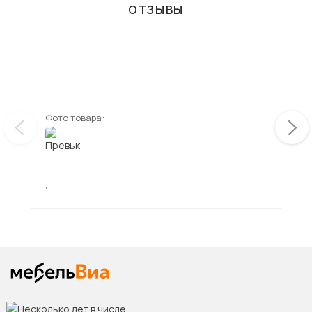
ОТЗЫВЫ
Фото товара:
Фот
,
,