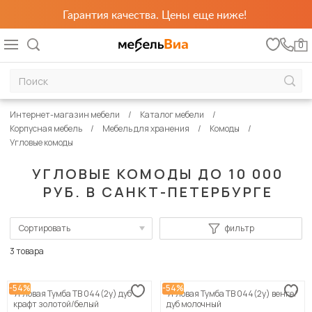
Гарантия качества. Цены еще ниже!
0
Интернет-магазин мебели
Каталог мебели
Корпусная мебель
Мебель для хранения
Комоды
Угловые комоды
УГЛОВЫЕ КОМОДЫ ДО 10 000
РУБ. В САНКТ-ПЕТЕРБУРГЕ
Сортировать
фильтр
По популярности
3 товара
Сначала дешевые
-54%
-54%
Угловая Тумба ТВ 044(2у) дуб
Угловая Тумба ТВ 044(2у) венге/
Сначала дорогие
крафт золотой/белый
дуб молочный