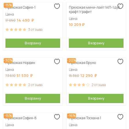
-15%
Прихожая София-1
Прихожая мини-лайт МЛ-1 дуб
Сначала дорогие
крафт/графит
Цена
Цена
14 490
17 050
10 209
3
отзыва
В корзину
В корзину
-30%
-20%
Прихожая Норден
Прихожая Бруно
Цена
Цена
51 530
12 290
73 610
15 360
2
отзыва
2
отзыва
В корзину
В корзину
-15%
-16%
Прихожая София-8
Прихожая Тоскана 1
Цена
Цена