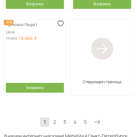
В корзину
В корзину
-6%
Прихожая Лаура 1
Цена
72 680
77 060
Следующая страница
В корзину
1
2
3
4
5
В нашем интернет-магазине MebelVia в Санкт-Петербурге