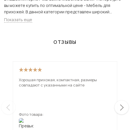
вы можете купить по оптимальной цене - Мебель для
прихожей. В данной категории представлен широкий
ассортимент товаров с доставкой в СПб. Всего товаров в
Показать еще
категории «Мебель для прихожей» - 1453 шт.
ОТЗЫВЫ
Хорошая прихожая, компактная, размеры
Отл
совпадают с указанными на сайте
кач
деш
на 
ещ
дов
Фото товара:
Фот