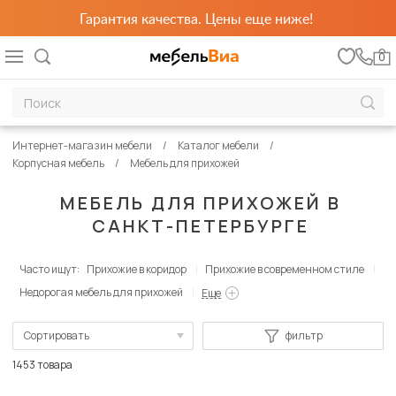
Гарантия качества. Цены еще ниже!
0
Интернет-магазин мебели
Каталог мебели
Корпусная мебель
Мебель для прихожей
МЕБЕЛЬ ДЛЯ ПРИХОЖЕЙ В
САНКТ-ПЕТЕРБУРГЕ
Часто ищут:
Прихожие в коридор
Прихожие в современном стиле
Недорогая мебель для прихожей
Еще
Сортировать
фильтр
По популярности
1453 товара
Сначала дешевые