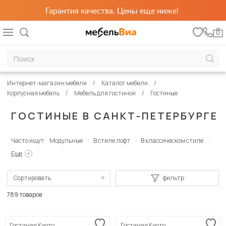
Гарантия качества. Цены еще ниже!
0
Интернет-магазин мебели
Каталог мебели
Корпусная мебель
Мебель для гостиной
Гостиные
ГОСТИНЫЕ В САНКТ-ПЕТЕРБУРГЕ
Часто ищут:
Модульные
В стиле лофт
В классическом стиле
Еще
Сортировать
фильтр
По популярности
789 товаров
Сначала дешевые
Гостиная Киото
Гостиная Киото