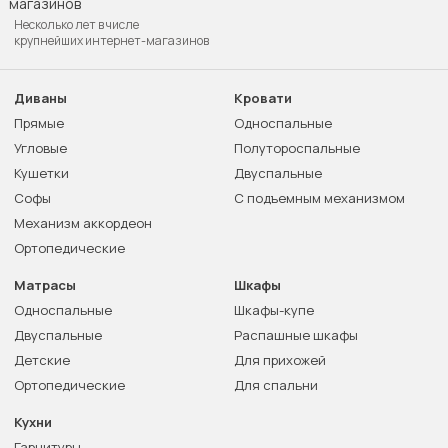
Несколько лет в числе
крупнейших интернет-магазинов
Диваны
Кровати
Прямые
Односпальные
Угловые
Полутороспальные
Кушетки
Двуспальные
Софы
С подъемным механизмом
Механизм аккордеон
Ортопедические
Матрасы
Шкафы
Односпальные
Шкафы-купе
Двуспальные
Распашные шкафы
Детские
Для прихожей
Ортопедические
Для спальни
Кухни
Гарнитуры