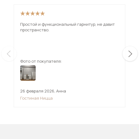
Простой и функциональный гарнитур, не давит
Нуж
пространство.
опр
диз
нам
ещ
при
Смо
Фото от покупателя:
Фот
26 февраля 2026
,
Анна
4 и
Гостиная Ницца
Гос