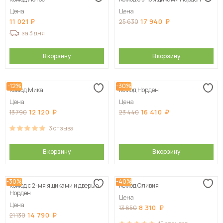
Сначала дорогие
Цена
Цена
11 021
17 940
25 630
за 3 дня
В корзину
В корзину
-12%
-30%
Комод Мика
Комод Норден
Цена
Цена
12 120
16 410
13 790
23 440
3
отзыва
В корзину
В корзину
-30%
-40%
Комод с 2-мя ящиками и дверью
Комод Оливия
Норден
Цена
Цена
8 310
13 850
14 790
21 130