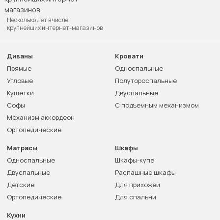
Несколько лет в числе
крупнейших интернет-магазинов
Диваны
Кровати
Прямые
Односпальные
Угловые
Полутороспальные
Кушетки
Двуспальные
Софы
С подъемным механизмом
Механизм аккордеон
Ортопедические
Матрасы
Шкафы
Односпальные
Шкафы-купе
Двуспальные
Распашные шкафы
Детские
Для прихожей
Ортопедические
Для спальни
Кухни