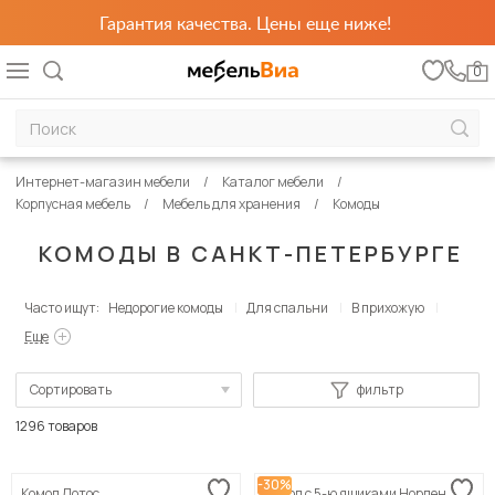
Гарантия качества. Цены еще ниже!
0
Интернет-магазин мебели
Каталог мебели
Корпусная мебель
Мебель для хранения
Комоды
КОМОДЫ В САНКТ-ПЕТЕРБУРГЕ
Часто ищут:
Недорогие комоды
Для спальни
В прихожую
Еще
Сортировать
фильтр
По популярности
1296 товаров
Сначала дешевые
-30%
Комод Лотос
Комод с 5-ю ящиками Норден