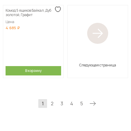
Комод 5 ящиков Байкал, Дуб
золотой, Графит
Цена
4 685
Следующая страница
В корзину
1
2
3
4
5