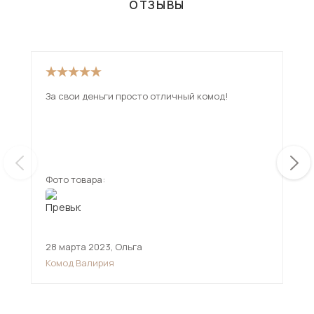
ОТЗЫВЫ
За свои деньги просто отличный комод!
Дос
см.
при
дов
ещ
Фото товара:
Фот
28 марта 2023
,
Ольга
15 
Комод Валирия
Ком