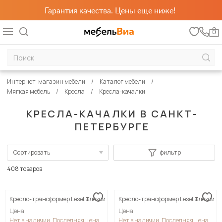
Гарантия качества. Цены еще ниже!
0
Интернет-магазин мебели
Каталог мебели
Мягкая мебель
Кресла
Кресла-качалки
КРЕСЛА-КАЧАЛКИ В САНКТ-
ПЕТЕРБУРГЕ
Сортировать
фильтр
По популярности
408 товаров
Сначала дешевые
Кресло-трансформер Leset Флекси
Кресло-трансформер Leset Флекси
Сначала дорогие
Цена
Цена
Нет в наличии. Последняя цена
Нет в наличии. Последняя цена