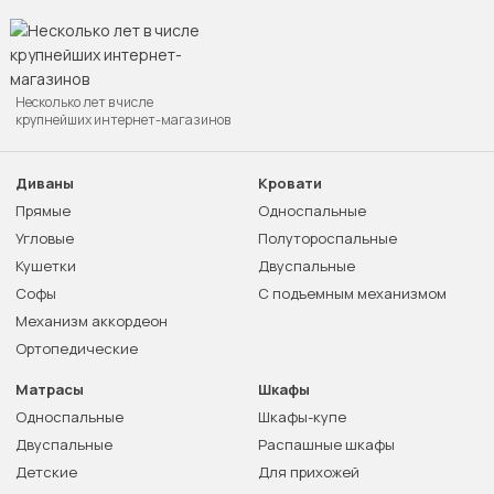
Несколько лет в числе
крупнейших интернет-магазинов
Диваны
Кровати
Прямые
Односпальные
Угловые
Полутороспальные
Кушетки
Двуспальные
Софы
С подъемным механизмом
Механизм аккордеон
Ортопедические
Матрасы
Шкафы
Односпальные
Шкафы-купе
Двуспальные
Распашные шкафы
Детские
Для прихожей