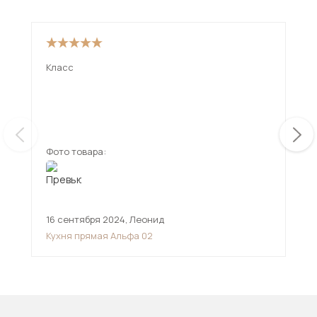
Класс
Кла
фас
Смо
Фото товара:
Фот
16 сентября 2024
,
Леонид
10 
Кухня прямая Альфа 02
Пря