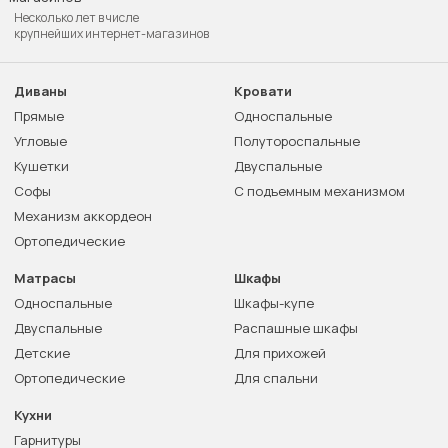
Несколько лет в числе
крупнейших интернет-магазинов
Диваны
Кровати
Прямые
Односпальные
Угловые
Полутороспальные
Кушетки
Двуспальные
Софы
С подъемным механизмом
Механизм аккордеон
Ортопедические
Матрасы
Шкафы
Односпальные
Шкафы-купе
Двуспальные
Распашные шкафы
Детские
Для прихожей
Ортопедические
Для спальни
Кухни
Гарнитуры