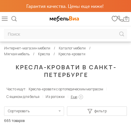
Гарантия качества. Цены еще ниже!
0
Интернет-магазин мебели
Каталог мебели
Мягкая мебель
Кресла
Кресла-кровати
КРЕСЛА-КРОВАТИ В САНКТ-
ПЕТЕРБУРГЕ
Часто ищут:
Кресла-кровати с ортопедическим матрасом
С ящиком для белья
Из рогожки
Еще
Сортировать
фильтр
По популярности
665 товаров
Сначала дешевые