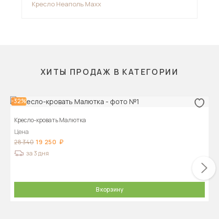
Кресло Неаполь Maxx
Кре
ХИТЫ ПРОДАЖ В КАТЕГОРИИ
-32%
Кресло-кровать Малютка
Цена
19 250
28 340
за 3 дня
В корзину