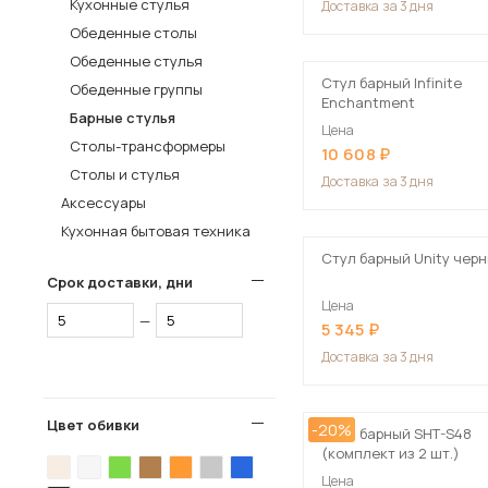
Кухонные стулья
Доставка
за 3 дня
Столы и стулья
Обеденные столы
Обеденные стулья
Шкафы и стеллажи
Стул барный Infinite
Обеденные группы
Комоды и тумбы
Enchantment
Барные стулья
Цена
Вешалки и обувницы
Столы-трансформеры
10 608
Гарнитуры
Столы и стулья
Доставка
за 3 дня
Аксессуары
Пос
Кухонная бытовая техника
Стул барный Unity чер
Срок доставки, дни
Цена
—
5 345
Доставка
за 3 дня
Цвет обивки
-20%
Стул барный SHT-S48
(комплект из 2 шт.)
Цена