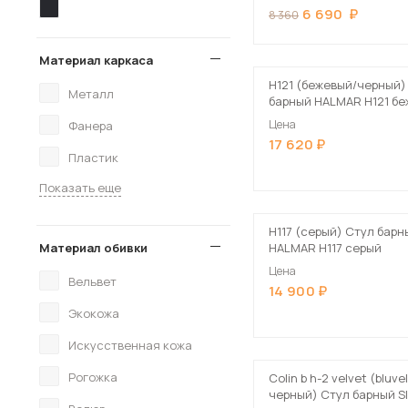
6 690
8 360
Материал каркаса
H121 (бежевый/черный)
Металл
барный HALMAR H121 бе
черный
Цена
Фанера
17 620
Пластик
Показать еще
H117 (серый) Стул барн
Материал обивки
HALMAR H117 серый
Цена
Вельвет
14 900
Экокожа
Искусственная кожа
Рогожка
Colin b h-2 velvet (bluvel
черный) Стул барный S