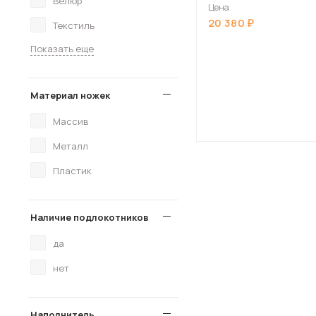
Велюр
COLIN B H-2 Velvet Bluve
Цена
черный/черный
20 380
Текстиль
Показать еще
Материал ножек
Массив
Металл
Пластик
Наличие подлокотников
да
нет
Наполнитель