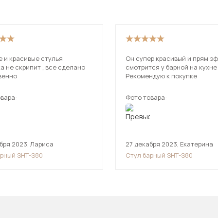
е и красивые стулья
Он супер красивый и прям эффектно
 не скрипит , все сделано
смотрится у барной на кухне 
венно
Рекомендую к покупке
вара:
Фото товара:
бря 2023
,
Лариса
27 декабря 2023
,
Екатерина
арный SHT-S80
Стул барный SHT-S80