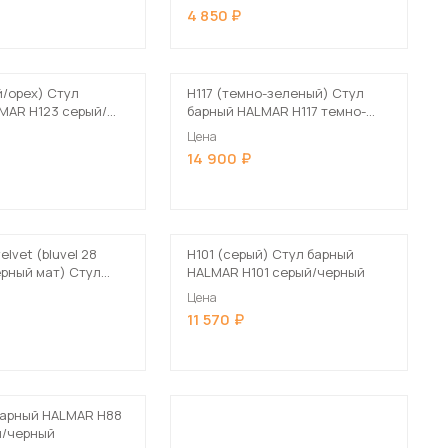
4 850
й/орех) Стул
H117 (темно-зеленый) Стул
MAR H123 серый/
барный HALMAR H117 темно-
зеленый
Цена
14 900
elvet (bluvel 28
H101 (серый) Стул барный
рный мат) Стул
HALMAR H101 серый/черный
NAL CHERRY H-2
Цена
el 28 бежевый/
11 570
барный HALMAR H88
й/черный