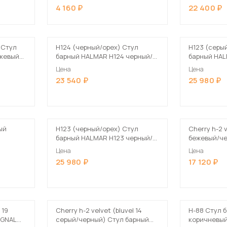
4 160
22 400
 Стул
H124 (черный/орех) Стул
H123 (серы
жевый/
барный HALMAR H124 черный/
барный HAL
орех
орех
Цена
Цена
23 540
25 980
ый
H123 (черный/орех) Стул
Cherry h-2 v
барный HALMAR H123 черный/
бежевый/че
орех
барный SIG
Цена
Цена
Velvet Bluv
25 980
17 120
черный мат
 19
Cherry h-2 velvet (bluvel 14
H-88 Стул 
IGNAL
серый/черный) Стул барный
коричневы