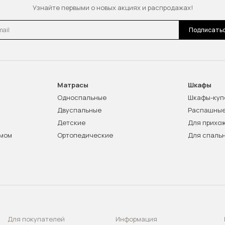
Узнайте первыми о новых акциях и распродажах!
l
Подписать
Матрасы
Шкафы
Односпальные
Шкафы-куп
Двуспальные
Распашны
Детские
Для прихо
змом
Ортопедические
Для спаль
Для покупателей
Информация