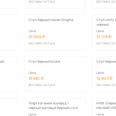
Доставка
за 3 дня
Доставка
за 
Посмотреть все шкафы
Посмотреть все кровати
Стул барный Haven Enigma
Стул Unity (комплект 4 шт)
Посмотреть все диваны
черный
Все товары распродажи
Цена
Цена
10 002
21 178
Посмотреть всю
Доставка
за 3 дня
Доставка
за 
мотреть все кухни и столовые группы
ный
Стул барный Evoke
Стул барны
Цена
Цена
15 681
12 903
Доставка
за 3 дня
Доставка
за 
Лофт катания изумруд /
H108 (серы
черный матовый Барный стул
HALMAR H10
Цена
Цена