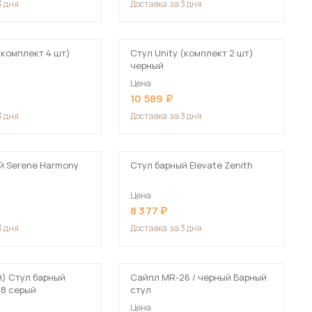
3 дня
Доставка
за 3 дня
Шкафы-купе для дачи
Стул Unity (комплект 2 шт)
черный
Цена
10 589
 мебель для гостиных
3 дня
Доставка
за 3 дня
й Serene Harmony
Стул барный Elevate Zenith
Цена
8 377
3 дня
Доставка
за 3 дня
й) Стул барный
Сайпл MR-26 / черный Барный
8 серый
стул
Цена