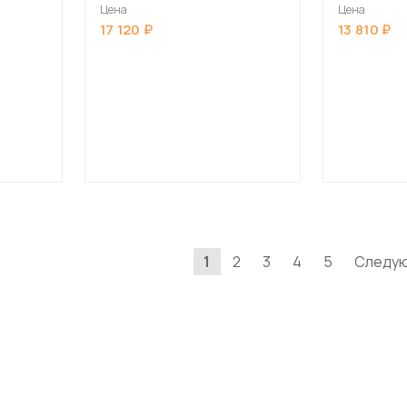
l 19
SIGNAL CHERRY H-2 Velvet
Цена
Цена
Bluvel 14 серый/черный
17 120
13 810
1
2
3
4
5
Следу