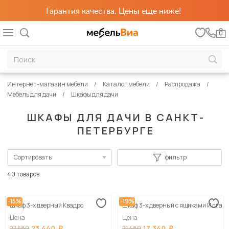
Гарантия качества. Цены еще ниже!
0
Интернет-магазин мебели
Каталог мебели
Распродажа
Мебель для дачи
Шкафы для дачи
ШКАФЫ ДЛЯ ДАЧИ В САНКТ-
ПЕТЕРБУРГЕ
Сортировать
фильтр
По популярности
40 товаров
Сначала дешевые
-15%
-19%
Шкаф 3-х дверный Квадро
Шкаф 3-х дверный с ящиками Илга
Сначала дорогие
Цена
Цена
23 440
17 340
27 580
21 480