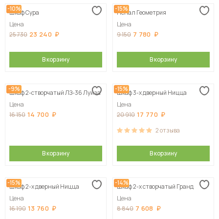
-10%
-15%
Шкаф Сура
Пенал Геометрия
Цена
Цена
23 240
7 780
25 730
9 150
В корзину
В корзину
-9%
-15%
Шкаф 2-створчатый ЛЗ-36 Луиза
Шкаф 3-х дверный Ницца
Цена
Цена
14 700
17 770
16 150
20 910
2
отзыва
В корзину
В корзину
-15%
-14%
Шкаф 2-х дверный Ницца
Шкаф 2-х створчатый Гранд
Цена
Цена
13 760
7 608
16 190
8 840