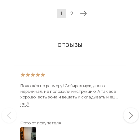
1
2
ОТЗЫВЫ
Подошёл по размеру! Собирал муж, долго
Зак
нервничал, не положили инструкцию. А так все
сто
хорошо, есть зона и вешать и складывать и ещё
мес
ящики
реб
ещё
ещ
Фото от покупателя:
Фот