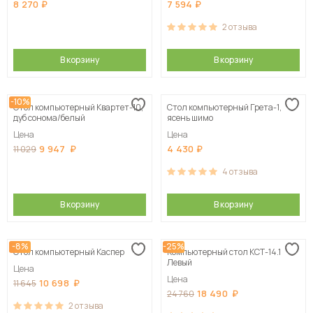
8 270
7 594
2
отзыва
В корзину
В корзину
-10%
Стол компьютерный Квартет-10,
Стол компьютерный Грета-1,
дуб сонома/белый
ясень шимо
Цена
Цена
9 947
4 430
11 029
4
отзыва
В корзину
В корзину
-8%
-25%
Стол компьютерный Каспер
Компьютерный стол КСТ-14.1
Левый
Цена
Цена
10 698
11 645
18 490
24 760
2
отзыва