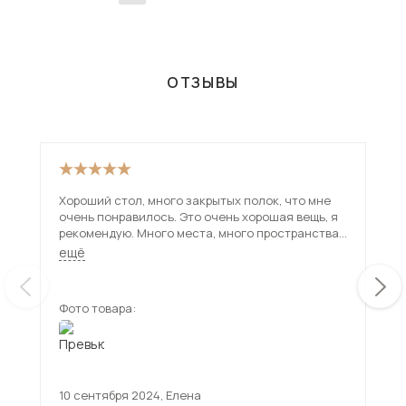
ОТЗЫВЫ
Хороший стол, много закрытых полок, что мне
Мне
очень понравилось. Это очень хорошая вещь, я
сов
рекомендую. Много места, много пространства
кол
для разных вещей и ничего не будет валяться в
мес
ещё
ещ
хаосе.
Ка
Фото товара:
Фот
10 сентября 2024
,
Елена
17 