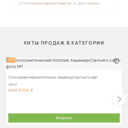
Стол компьютерный Квартет-9, дуб сонома/
Сто
белый
мо
ХИТЫ ПРОДАЖ В КАТЕГОРИИ
-56%
Стол косметический Апполия, Кашемир/Сантьяго софт
Цена
8 520
19 170
В корзину