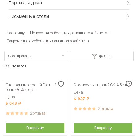
Парты для дома
Письменные столы
Часто ищут:
Недорогая мебель для домашнего кабинета
Современная мебель для домашнего кабинета
Сортировать
фильтр
По популярности
1770 товаров
Сначала дешевые
Стол компьютерный Грета-2,
Стол компьютерный СК-4 Белый
Сначала дорогие
белый/дуб крафт
Цена
Цена
4 927
5 043
2
отзыва
2
отзыва
В корзину
В корзину