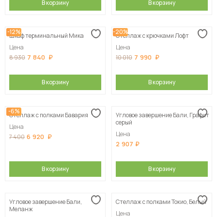
В корзину
В корзину
-12%
-20%
Шкаф терминальный Мика
Стеллаж с крючками Лофт
Цена
Цена
7 840
7 990
8 930
10 010
В корзину
В корзину
-6%
Стеллаж с полками Бавария
Угловое завершение Бали, Графит
серый
Цена
Цена
6 920
7 400
2 907
В корзину
В корзину
Угловое завершение Бали,
Стеллаж с полками Токио, Белый
Меланж
Цена