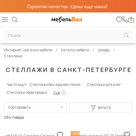
Гарантия качества. Цены еще ниже!
0
Интернет-магазин мебели
Каталог мебели
Шкафы
Стеллажи
СТЕЛЛАЖИ В САНКТ-ПЕТЕРБУРГЕ
Часто ищут:
Стеллажи без задней стенки
Стеллажи для книг
Стеллажи перегородки
Еще
Сортировать
фильтр
По популярности
584 товара
Сначала дешевые
-20%
НМ 011.94 Стеллаж Саммит /
Угловой стеллаж ЛШ-10 Ливорно