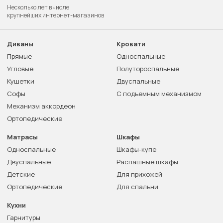
Несколько лет в числе
крупнейших интернет-магазинов
Диваны
Кровати
Прямые
Односпальные
Угловые
Полутороспальные
Кушетки
Двуспальные
Софы
С подъемным механизмом
Механизм аккордеон
Ортопедические
Матрасы
Шкафы
Односпальные
Шкафы-купе
Двуспальные
Распашные шкафы
Детские
Для прихожей
Ортопедические
Для спальни
Кухни
Гарнитуры