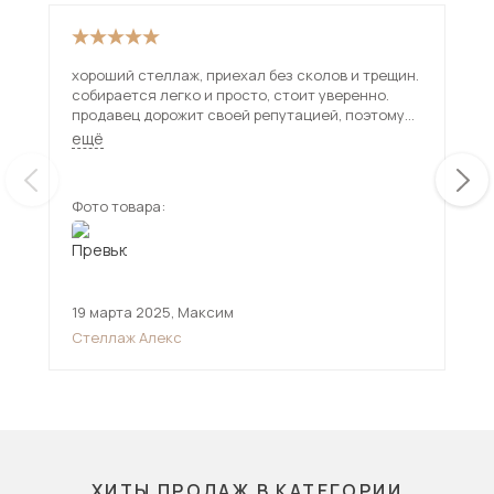
хороший стеллаж, приехал без сколов и трещин.
Кач
собирается легко и просто, стоит уверенно.
продавец дорожит своей репутацией, поэтому
советую к покупке) и спасибо за хорошую
ещё
онлайн поддержку.
Фото товара:
Фот
19 марта 2025
,
Максим
14 
Стеллаж Алекс
Ст
ХИТЫ ПРОДАЖ В КАТЕГОРИИ