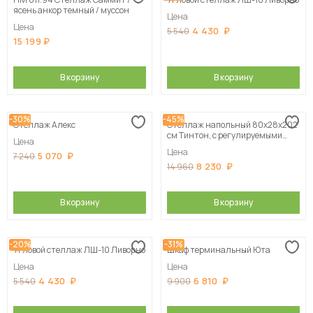
Сначала дорогие
ясень анкор темный / муссон
Цена
Цена
4 430
5 540
15 199
В корзину
В корзину
-30%
-45%
Стеллаж Алекс
Стеллаж напольный 80х28х202
см Тинтон, с регулируемыми
Цена
полками
Цена
5 070
7 240
8 230
14 960
В корзину
В корзину
-20%
-31%
Угловой стеллаж ЛШ-10 Ливорно
Шкаф терминальный Юта
Цена
Цена
4 430
6 810
5 540
9 900