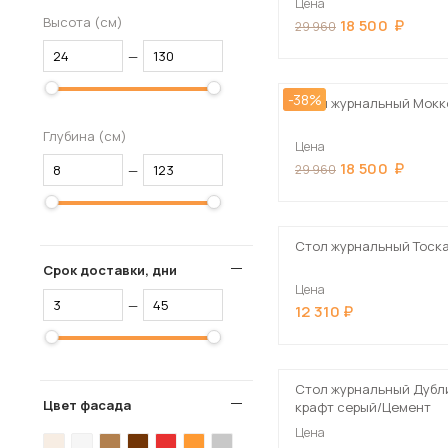
Цена
Высота (см)
18 500
29 960
—
-38%
Стол журнальный Мокк
Глубина (см)
Цена
18 500
—
29 960
Стол журнальный Тоск
Срок доставки, дни
Цена
—
12 310
Стол журнальный Дубли
Цвет фасада
крафт серый/Цемент
Цена