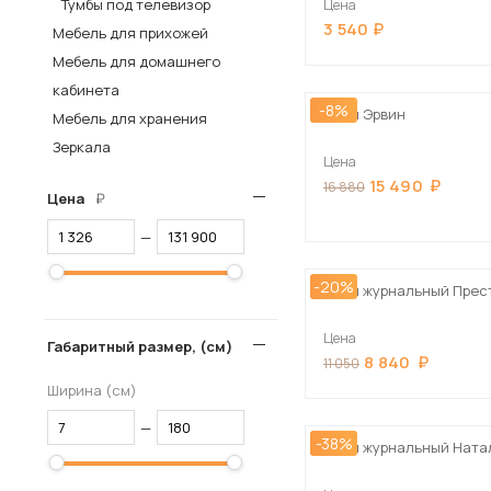
Тумбы под телевизор
Цена
3 540
Столы и стулья
Мебель для прихожей
Мебель для домашнего
Шкафы и стеллажи
кабинета
Комоды и тумбы
-8%
Стол Эрвин
Мебель для хранения
Вешалки и обувницы
Зеркала
Цена
Гарнитуры
15 490
16 880
Цена
Пос
—
-20%
Стол журнальный Прес
Цена
Габаритный размер, (см)
8 840
11 050
Ширина (см)
—
-38%
Стол журнальный Ната