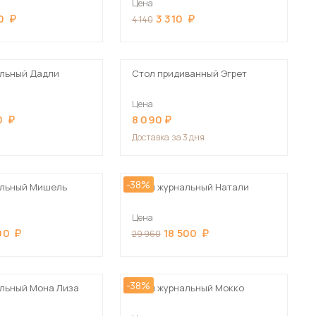
Цена
Шкафы-купе для дачи
Сначала дорогие
0
3 310
4 140
альный Дадли
Стол придиванный Эгрет
Цена
 мебель для гостиных
0
8 090
Доставка
за 3 дня
-38%
альный Мишель
Стол журнальный Натали
Цена
00
18 500
29 960
-38%
льный Мона Лиза
Стол журнальный Мокко