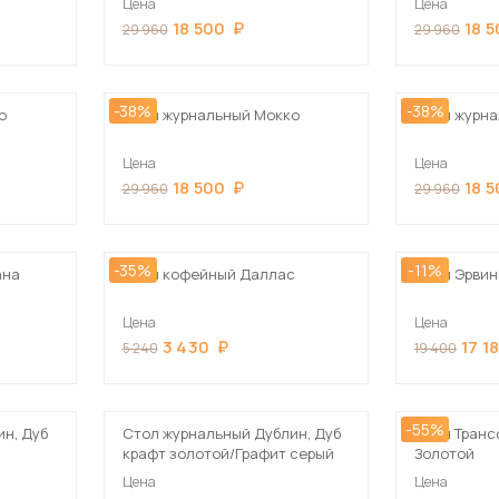
Цена
Цена
18 500
18 
29 960
29 960
-38%
-38%
о
Стол журнальный Мокко
Стол журна
Цена
Цена
18 500
18 
29 960
29 960
-35%
-11%
ана
Стол кофейный Даллас
Стол Эрвин
Цена
Цена
3 430
17 1
5 240
19 400
-55%
н, Дуб
Стол журнальный Дублин, Дуб
Стол Транс
крафт золотой/Графит серый
Золотой
Цена
Цена