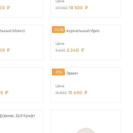
Цена
500
18 500
29 960
-34%
льный Мокко
Стол журнальный Ирис
Цена
500
2 240
3 400
-8%
Стол Эрвин
Цена
80
15 490
16 880
формер, Дуб Крафт