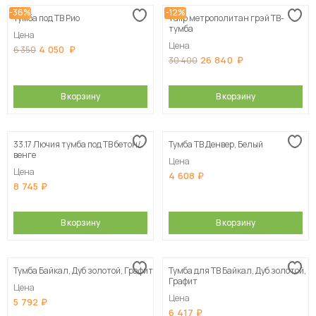
-36%
-12%
Тумба под ТВ Рио
Tulip метрополитан грэй ТВ-
Сначала дорогие
тумба
Цена
Цена
4 050
6 350
26 840
30 400
В корзину
В корзину
33.17 Лючия тумба под ТВ бетон/
Тумба ТВ Денвер, Белый
венге
Цена
Цена
4 608
8 745
В корзину
В корзину
Тумба Байкал, Дуб золотой, Графит
Тумба для ТВ Байкал, Дуб золотой,
Графит
Цена
Цена
5 792
6 417