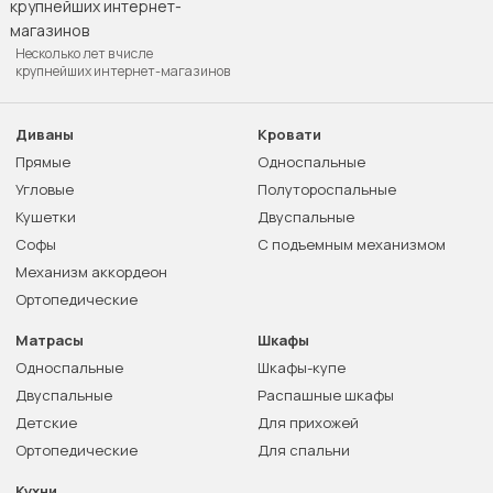
Несколько лет в числе
крупнейших интернет-магазинов
Диваны
Кровати
Прямые
Односпальные
Угловые
Полутороспальные
Кушетки
Двуспальные
Софы
С подъемным механизмом
Механизм аккордеон
Ортопедические
Матрасы
Шкафы
Односпальные
Шкафы-купе
Двуспальные
Распашные шкафы
Детские
Для прихожей
Ортопедические
Для спальни
Кухни