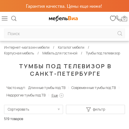
Гарантия качества. Цены еще ниже!
0
Интернет-магазин мебели
Каталог мебели
Корпусная мебель
Мебель для гостиной
Тумбы под телевизор
ТУМБЫ ПОД ТЕЛЕВИЗОР В
САНКТ-ПЕТЕРБУРГЕ
Часто ищут:
Длинные тумбы под ТВ
Современные тумбы под ТВ
Недорогие тумбы под ТВ
Еще
Сортировать
фильтр
По популярности
519 товаров
Сначала дешевые