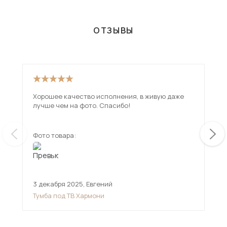
ОТЗЫВЫ
Хорошее качество исполнения, в живую даже
Иск
лучше чем на фото. Спасибо!
дов
Фото товара:
Фот
3 декабря 2025
,
Евгений
17 
Тумба под ТВ Хармони
Тум