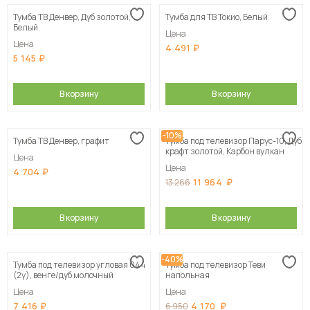
Тумба ТВ Денвер, Дуб золотой,
Тумба для ТВ Токио, Белый
Белый
Цена
Цена
4 491
5 145
В корзину
В корзину
-10%
Тумба ТВ Денвер, графит
Тумба под телевизор Парус-10, Дуб
крафт золотой, Карбон вулкан
Цена
Цена
4 704
11 964
13 266
В корзину
В корзину
-40%
Тумба под телевизор угловая 044
Тумба под телевизор Теви
(2у), венге/дуб молочный
напольная
Цена
Цена
7 416
4 170
6 950