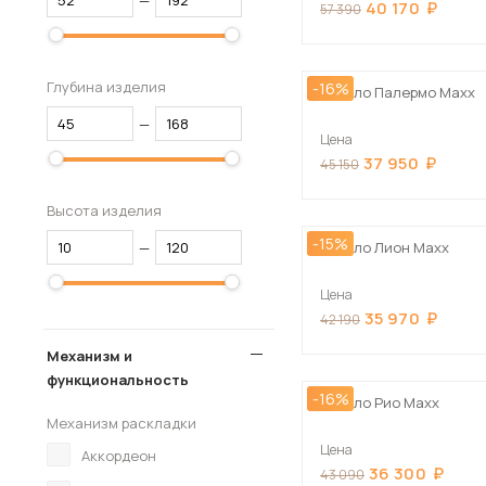
—
40 170
57 390
Глубина изделия
-16%
Кресло Палермо Maxx
—
Цена
37 950
45 150
Высота изделия
-15%
—
Кресло Лион Maxx
Цена
35 970
42 190
Механизм и
функциональность
-16%
Кресло Рио Maxx
Механизм раскладки
Цена
Аккордеон
36 300
43 090