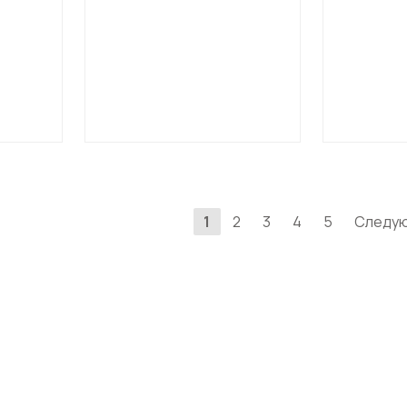
1
2
3
4
5
Следу