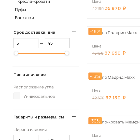
Кресла-кровати
Цена
35 970
Столы и стулья
42 190
Пуфы
Банкетки
Шкафы и стеллажи
Комоды и тумбы
-16%
Срок доставки, дни
Кресло Палермо Maxx
Вешалки и обувницы
—
Цена
Гарнитуры
37 950
45 150
Пос
Тип и значение
-13%
Кресло Мадрид Maxx
Расположение угла
Цена
Универсальное
37 130
42 670
Габариты и размеры, см
-30%
Кресло-кровать Мемфи
Ширина изделия
Цена