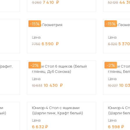
7 410
44 3
9 260
52 120
-15%
-15%
Стол Геометрия
Стол Геоме
Цена
Цена
6 590
5 37
7 750
6 320
-2%
-2%
Графит,
Челси Стол 6 ящиков (Белый
Челси Стол
глянец, Дуб Сонома)
глянец, Бе
Цена
Цена
10 430
10 0
10 633
10 227
ми
Юниор-4 Стол с ящиками
Юниор-4 Ст
лый)
(Шарли пинк, Крафт белый)
(Шарли бел
Цена
Цена
6 632
6 598