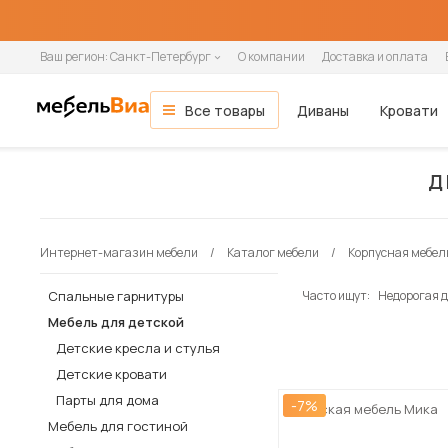
Ваш регион:
Санкт-Петербург
О компании
Доставка и оплата
Все товары
Диваны
Кровати
Мебель для гостиной
Все диваны
Все кровати
Все матрасы
Все шкафы
Все кухни и столовые группы
Все товары распродажи
Гостиная
ОСНОВНЫЕ КАТЕГОРИИ
Д
Гостиные
Спальня
Тип помещения
Ширина кровати
Ширина матраса
Шкафы-купе
Готовые кухни
Мягкая мебель
Вид
По назначению
Назначение
Распашные шкафы
Модульные кухни
Зона сна
Кухня
Модульные гостиные
В гостиную
90 см
80 см
2-дверные
Прямые кухни
Диваны
Прямые
Односпальные
Односпальные
1-дверные
Навесные шкафы
Кровати
Интернет-магазин мебели
Каталог мебели
Корпусная мебел
Стенки
В детскую
140 см
90 см
3-дверные
Угловые кухни
Прямые диваны
Угловые
Полутораспальные
Двуспальные
2-дверные
Напольные тумбы
Односпальные кровати
Прихожая
Настенные полки
В офис
160 см
120 см
4-дверные
Угловые диваны
Кушетки
Двуспальные
3-дверные
Шкафы-пеналы
Двуспальные кровати
Спальные гарнитуры
Часто ищут:
Недорогая д
Детская
В кафе и рестораны
180 см
140 см
Кресла-кровати
Софы
4-дверные
Шкафы под мойку
Детские кровати
Мебель для детской
Кабинет
200 см
160 см
Тахты
5-дверные
Матрасы
Детские кресла и стулья
Кухонные диваны
180 см
Дача
Детские кровати
Кухонные уголки
Парты для дома
-7%
Детская мебель Мика
Диваны и кресла
Мебель для гостиной
Кровати и матрасы