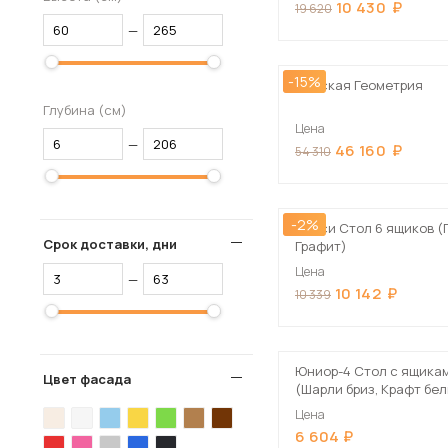
10 430
19 620
—
-15%
Детская Геометрия
Глубина (см)
Цена
—
46 160
54 310
-2%
Челси Стол 6 ящиков (
Срок доставки, дни
Графит)
Цена
—
10 142
10 339
Юниор-4 Стол с ящика
Цвет фасада
(Шарли бриз, Крафт бе
Цена
6 604