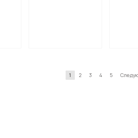
1
2
3
4
5
Следу