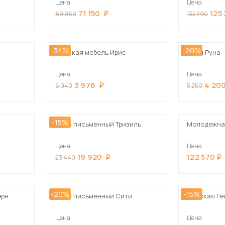
Цена
Цена
Посмотреть все шкафы
71 150
125
80 960
132 790
Посмотреть все кровати
Посмотреть все диваны
-34%
-20%
Все товары распродажи
Детская мебель Ирис
Стол Руна
Цена
Цена
Посмотреть всю
3 976
4 20
6 040
5 250
мотреть все кухни и столовые группы
-15%
Стол письменный Тризиль
Молодежна
Цена
Цена
19 920
122 570
23 440
-20%
-15%
ерн
Стол письменный Сити
Детская Ге
Цена
Цена