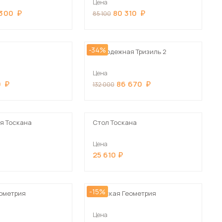
Цена
Шкафы-купе для дачи
Сначала дорогие
 300
80 310
85 100
-34%
Молодежная Тризиль 2
Цена
 мебель для гостиных
0
86 670
132 000
я Тоскана
Стол Тоскана
Цена
25 610
-15%
ометрия
Детская Геометрия
Цена