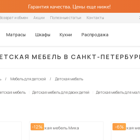
Гарантия качества. Цены еще ниже!
Возврат и обмен
Акции
Полезные статьи
Контакты
Матрасы
Шкафы
Кухни
Распродажа
ЕТСКАЯ МЕБЕЛЬ В САНКТ-ПЕТЕРБУР
Шкафы
Столики и 
Популярные категории
Популярные категории
Популярные категории
Популярные категории
Столовые группы
Хранение
По цене
Для детей
Для детей
По назначению
Конструктор кухонь
Кухонные гарнитуры
Распашные
Журнальные 
Ортопедические
Интерьерные
Беспружинные
Угловые
Обеденные столы
Шкафы
Недорогие
Детские
Детские матрасы
Для одежды
Кухонные гарнитуры
ь
Мебель для детской
Детская мебель
Шкафы-купе
Столы-транс
Из искусственной кожи
Каркасные
Пружинные
Плательные
Столы-трансформеры
Угловые шкафы
Дизайнерские
Двухъярусные
Детские наматрасники
Для посуды
Стулья
Стеллажи
С ящиками
С мягкой обивкой
Ортопедические
Серванты для посуды
Кухонные стулья
Шкафы-купе
Дорогие
Трехъярусные
Для книг
етская мебель
Детская мебель для двоих детей
Детская мебель для мал
Тумбы под те
В стиле лофт
С подъёмным механизмом
Шкафы-витрины
Табуреты
Настенные полки
Диваны-кровати
Диваны-кровати
Шкафы-купе с зеркалами
Барные стулья
Стеллажи
Box Spring
Кухонные диваны
Раскладушки
Кухонные уголки
-12%
-6%
Детская мебель Мика
Детская ме
Готовые обеденные группы
Посмотреть все матрасы