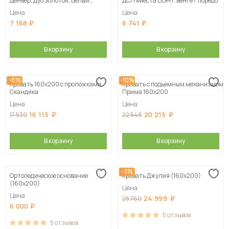
Денвер, Дуб золотой, Белый
ДСП Фиеста LIGHT, венге / лоредо
шагрень
Цена
Цена
7 168
6 741
В корзину
В корзину
-8%
-10%
Кровать 160х200 с проложками
Кровать с подъемным механизмом
Скандика
Прима 160х200
Цена
Цена
16 115
20 215
17 539
22 548
В корзину
В корзину
-3%
Ортопедическое основание
Кровать Джулия (160х200)
(160х200)
Цена
Цена
24 999
25 760
6 000
5
отзывов
5
отзывов