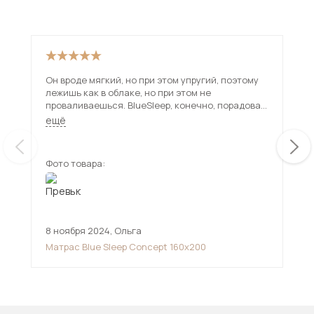
Он вроде мягкий, но при этом упругий, поэтому
заг
лежишь как в облаке, но при этом не
проваливаешься. BlueSleep, конечно, порадовал
и с самим сервисом — доставка быстрая, без
ещё
задержек, сотрудники всё четко объяснили.
Видно, что у них отношение к клиентам на
уровне. Если ищете хороший матрас, чтобы не
Фото товара:
Фот
просто спать, а высыпаться — этот отличное
решение!
8 ноября 2024
,
Ольга
13 
Матрас Blue Sleep Concept 160х200
Мн
див