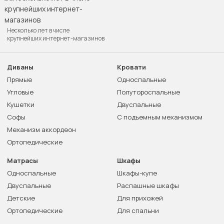
Несколько лет в числе
крупнейших интернет-магазинов
Диваны
Кровати
Прямые
Односпальные
Угловые
Полутороспальные
Кушетки
Двуспальные
Софы
С подъемным механизмом
Механизм аккордеон
Ортопедические
Матрасы
Шкафы
Односпальные
Шкафы-купе
Двуспальные
Распашные шкафы
Детские
Для прихожей
Ортопедические
Для спальни