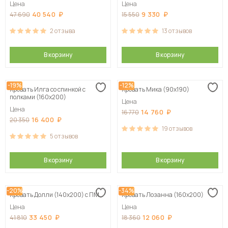
Цена
Цена
40 540
9 330
47 690
15 550
2
отзыва
13
отзывов
В корзину
В корзину
-19%
-12%
Кровать Илга со спинкой с
Кровать Мика (90х190)
полками (160х200)
Цена
Цена
14 760
16 770
16 400
20 350
19
отзывов
5
отзывов
В корзину
В корзину
-20%
-34%
Кровать Долли (140х200) с ПМ
Кровать Лозанна (160х200)
Цена
Цена
33 450
12 060
41 810
18 360