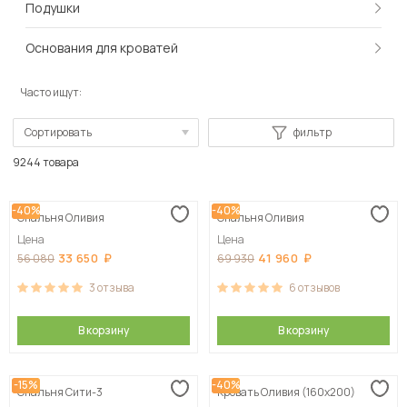
Подушки
Основания для кроватей
Часто ищут:
Сортировать
фильтр
По популярности
9244 товара
Сначала дешевые
-40%
-40%
Спальня Оливия
Спальня Оливия
Сначала дорогие
Цена
Цена
33 650
41 960
56 080
69 930
3
отзыва
6
отзывов
В корзину
В корзину
-15%
-40%
Спальня Сити-3
Кровать Оливия (160х200)