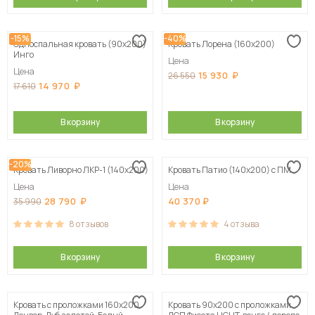
-15%
-40%
Односпальная кровать (90х200)
Кровать Лорена (160х200)
Инго
Цена
Цена
15 930
26 550
14 970
17 610
В корзину
В корзину
-20%
Кровать Ливорно ЛКР-1 (140х200)
Кровать Патио (140х200) с ПМ
Цена
Цена
28 790
40 370
35 990
8
отзывов
4
отзыва
В корзину
В корзину
Кровать с проложками 160х200
Кровать 90х200 с проложками