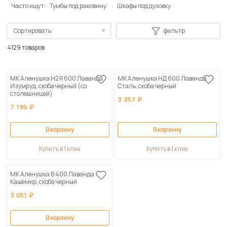
Часто ищут:
Тумбы под раковину
Шкафы под духовку
Сортировать
фильтр
По популярности
4129 товаров
Сначала дешевые
МК Аленушка Н2Я 600 Лаванда
МК Аленушка НД 600 Лаванда
Сначала дорогие
Изумруд, скоба черный (со
Сталь, скоба черный
столешницей)
По возрастанию скидки
3 357 ₽
7 196 ₽
По убыванию скидки
В корзину
В корзину
Купить в 1 клик
Купить в 1 клик
МК Аленушка В 400 Лаванда
Кашемир, скоба черный
3 051 ₽
В корзину