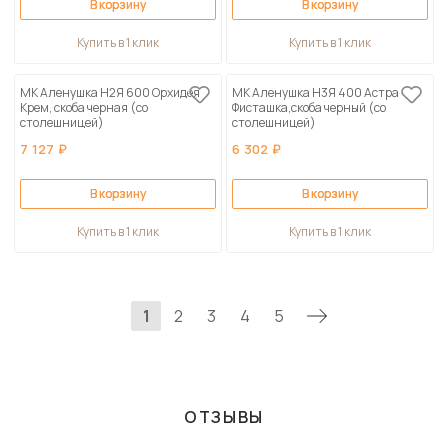
В корзину
В корзину
Купить в 1 клик
Купить в 1 клик
МК Аленушка Н2Я 600 Орхидея
МК Аленушка Н3Я 400 Астра
Крем, скоба черная (со
Фисташка,скоба черный (со
столешницей)
столешницей)
7 127 ₽
6 302 ₽
В корзину
В корзину
Купить в 1 клик
Купить в 1 клик
1
2
3
4
5
ОТЗЫВЫ