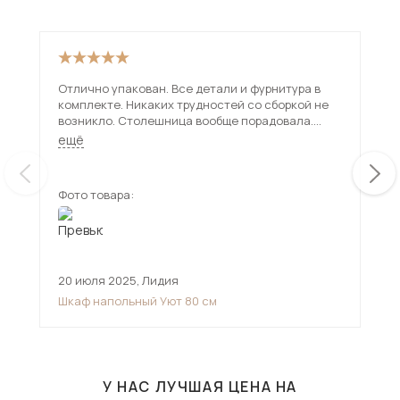
Отлично упакован. Все детали и фурнитура в
Дол
комплекте. Никаких трудностей со сборкой не
был
возникло. Столешница вообще порадовала.
при
Толстая. Надёжная. Брали на дачу. Очень
мно
ещё
ещ
довольна. Соотношение цена-качество на 5
баллов
Фото товара:
Фот
20 июля 2025
,
Лидия
8 н
Шкаф напольный Уют 80 см
Сто
У НАС ЛУЧШАЯ ЦЕНА НА