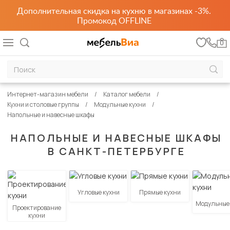
Дополнительная скидка на кухню в магазинах -3%.
Промокод OFFLINE
0
Интернет-магазин мебели
Каталог мебели
Кухни и столовые группы
Модульные кухни
Напольные и навесные шкафы
НАПОЛЬНЫЕ И НАВЕСНЫЕ ШКАФЫ
В САНКТ-ПЕТЕРБУРГЕ
Угловые кухни
Прямые кухни
Модульные
Проектирование
кухни