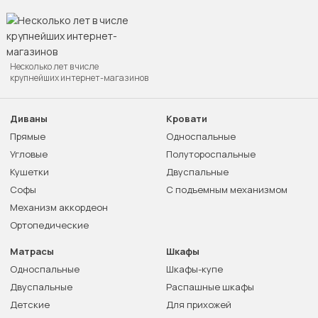
Несколько лет в числе
крупнейших интернет-магазинов
Диваны
Кровати
Прямые
Односпальные
Угловые
Полутороспальные
Кушетки
Двуспальные
Софы
С подъемным механизмом
Механизм аккордеон
Ортопедические
Матрасы
Шкафы
Односпальные
Шкафы-купе
Двуспальные
Распашные шкафы
Детские
Для прихожей