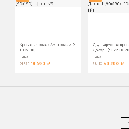
Кровать-чердак Амстердам-2
Двухъярусная кров
(90х190)
Дакар 1 (90х190/12
Цена
Цена
18 490
49 390
21 750
58 110
Emai