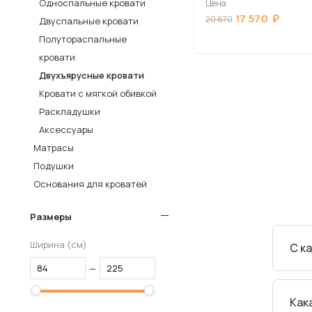
Односпальные кровати
Цена
17 570
Столы и стулья
20 670
Двуспальные кровати
Полутораспальные
Шкафы и стеллажи
кровати
Комоды и тумбы
Двухъярусные кровати
Вешалки и обувницы
Кровати с мягкой обивкой
Гарнитуры
Раскладушки
Аксессуары
Пос
Матрасы
Подушки
Основания для кроватей
Размеры
Ширина (см)
С к
—
Педи
Как
ребе