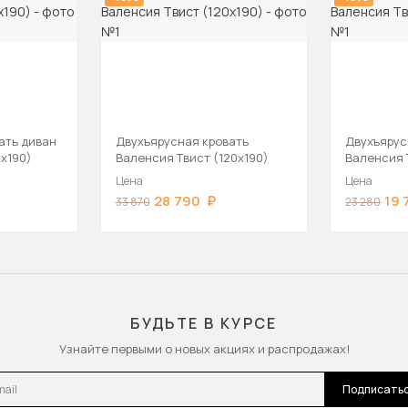
ать диван
Двухъярусная кровать
Двухъярус
0х190)
Валенсия Твист (120х190)
Валенсия 
Цена
Цена
28 790
19 
33 870
23 280
БУДЬТЕ В КУРСЕ
Узнайте первыми о новых акциях и распродажах!
l
Подписать