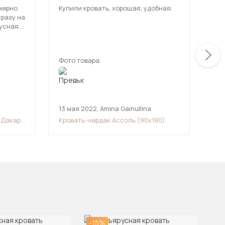
мерно
Купили кровать, хорошая, удобная.
С п
сразу на
неп
русная
мес
ть, как
ква
ещ
енная и
укр
дивлен
Соб
Фото товара:
Фот
все
рек
том,
ь.
13 мая 2022
,
Amina Gainullina
23 
 Дакар
Кровать-чердак Ассоль (90х190)
Дву
(90
-15%
-1