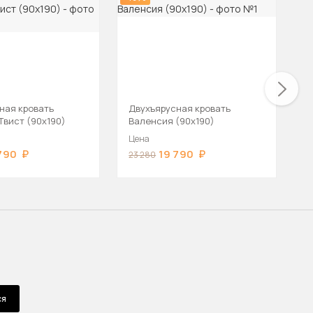
ная кровать
Двухъярусная кровать
Д
Твист (90х190)
Валенсия (90х190)
Д
Цена
Ц
790
19 790
23 280
58
ся