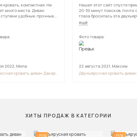
 кровать, компактная. Не
Нашел этот сайт спустя при
ет много места. Диван
20-30 минут поисков, почти 
 ступени удобные, прочные,
глаза бросилась эта двухъя
 привыкнуть. Выбрали в
кровать, решили с женой купи
ещё
вете, хорошо подходит в
раз было для детей, качеств
. Пришла быстро, все как в
крепкая конструкция, был у
вара:
Фото товара:
ии.
когда сам все проверил на
устойчивость, жене тоже
понравилась эта кровать,
рекомендую, не пожалеете о 
что решили купить эту кроват
ря 2022
,
Мила
22 августа 2021
,
Максим
русная кровать диван Дакар
Двухъярусная кровать диван
90/120х190)
2 (90х190/120х190)
ХИТЫ ПРОДАЖ В КАТЕГОРИИ
-15%
-15%