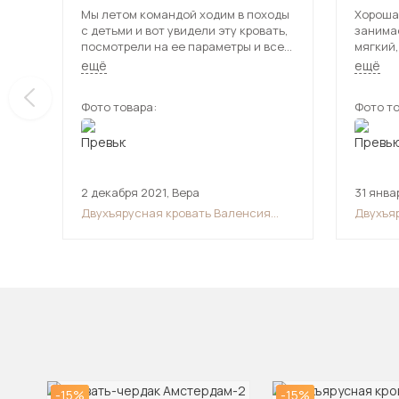
Мы летом командой ходим в походы
Хорошая
с детьми и вот увидели эту кровать,
занима
посмотрели на ее параметры и все
мягкий,
сошлось, и мы решили ее купить, это
но надо
ещё
ещё
можно, сказать, удача, теперь много
сером ц
барахла тащить не придется, а все
детскую
Фото товара:
Фото то
будет аккуратно.
описан
2 декабря 2021
,
Вера
31 янва
Двухъярусная кровать Валенсия
Двухъя
Твист (90х190)
2 (90х1
-15%
-15%