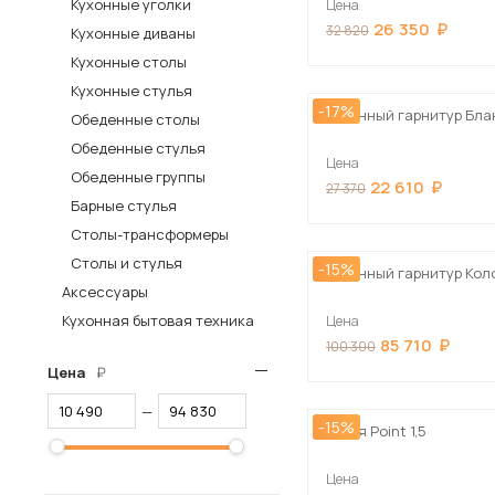
Кухонные уголки
Цена
26 350
Столы и стулья
32 820
Кухонные диваны
Кухонные столы
Шкафы и стеллажи
Кухонные стулья
Комоды и тумбы
-17%
Кухонный гарнитур Бла
Обеденные столы
Вешалки и обувницы
Обеденные стулья
Цена
Гарнитуры
Обеденные группы
22 610
27 370
Барные стулья
Пос
Столы-трансформеры
Столы и стулья
-15%
Кухонный гарнитур Коло
Аксессуары
Кухонная бытовая техника
Цена
85 710
100 300
Цена
—
-15%
Кухня Point 1,5
Цена