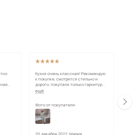
ятно
Кухня очень классная! Рекомендую
Отл
к покупке, смотрится стильно и
оче
тная
дорого, покупали только гарнитур
раз
без фартука и столешницы, за
чёт
ещё
ещ
гарнитур отдали всего 26 500
рублей, что для такого качества и
Фото от покупателя:
Фот
красоты очень даже не дорого
20 декабря 2022
,
Мария
2 д