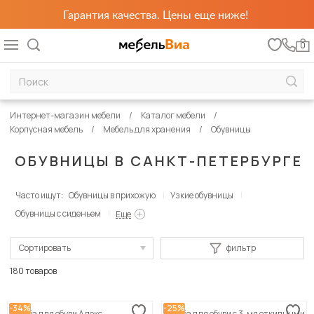
Гарантия качества. Цены еще ниже!
0
Интернет-магазин мебели
Каталог мебели
Корпусная мебель
Мебель для хранения
Обувницы
ОБУВНИЦЫ В САНКТ-ПЕТЕРБУРГЕ
Часто ищут:
Обувницы в прихожую
Узкие обувницы
Обувницы с сиденьем
Еще
Сортировать
фильтр
По популярности
180 товаров
Сначала дешевые
-34%
-25%
Тумба для обуви Алекс
Тумба для обуви с 3-мя откидными