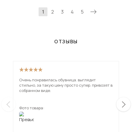
1
2
3
4
5
ОТЗЫВЫ
Очень понравилась обувница. выглядит
Пре
стильно, за такую цену просто супер. привозят в
собранном виде.
Фото товара:
Фот