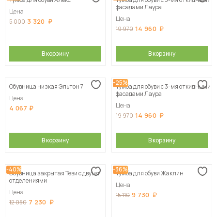
Сначала дорогие
фасадами Лаура
Цена
Цена
3 320
5 000
14 960
19 970
В корзину
В корзину
-25%
Обувница низкая Эльтон 7
Тумба для обуви с 3-мя откидными
фасадами Лаура
Цена
Цена
4 067
14 960
19 970
В корзину
В корзину
-40%
-36%
Обувница закрытая Теви с двумя
Тумба для обуви Жаклин
отделениями
Цена
Цена
9 730
15 110
7 230
12 050