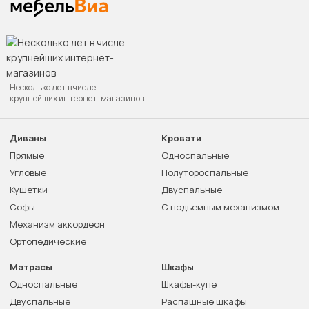
Несколько лет в числе
крупнейших интернет-магазинов
Диваны
Кровати
Прямые
Односпальные
Угловые
Полутороспальные
Кушетки
Двуспальные
Софы
С подъемным механизмом
Механизм аккордеон
Ортопедические
Матрасы
Шкафы
Односпальные
Шкафы-купе
Двуспальные
Распашные шкафы