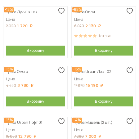
-15%
-65%
Тумба Луки 1 ящик
Тумба Олли
Цена
Цена
1 720
2 130
2 020
6 070
1
отзыв
В корзину
В корзину
-15%
-15%
Тумба Омега
Тумба Urban Лофт 02
Цена
Цена
3 780
15 190
4 450
17 870
В корзину
В корзину
-15%
-4%
Тумба Urban Лофт 01
Тумба Мишель (2 шт.)
Цена
Цена
12 790
7 000
15 050
7 290