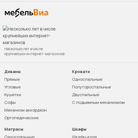
Несколько лет в числе
крупнейших интернет-магазинов
Диваны
Кровати
Прямые
Односпальные
Угловые
Полутороспальные
Кушетки
Двуспальные
Софы
С подъемным механизмом
Механизм аккордеон
Ортопедические
Матрасы
Шкафы
Односпальные
Шкафы-купе