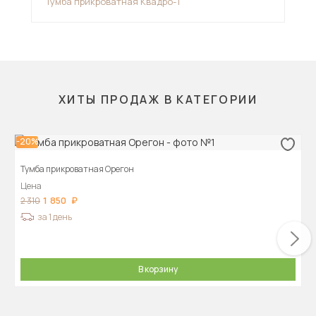
Тумба прикроватная Квадро-1
Тум
ХИТЫ ПРОДАЖ В КАТЕГОРИИ
-20%
Тумба прикроватная Орегон
Цена
1 850
2 310
за 1 день
В корзину