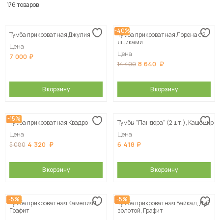
По популярности
176 товаров
Сначала дешевые
-40%
Тумба прикроватная Джулия
Тумба прикроватная Лорена с 2
Сначала дорогие
ящиками
Цена
Цена
7 000
8 640
14 400
В корзину
В корзину
-15%
Тумба прикроватная Квадро
Тумбы "Пандора" (2 шт.), Кашемир
Цена
Цена
4 320
6 418
5 080
В корзину
В корзину
-5%
-5%
Тумба прикроватная Камелия 1,
Тумба прикроватная Байкал, Дуб
Графит
золотой, Графит