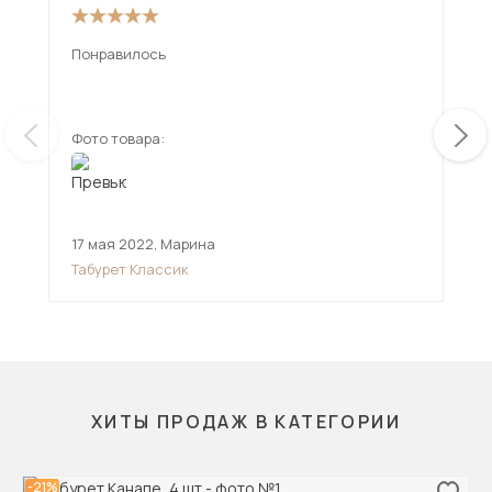
Понравилось
От 
рад
Фото товара:
Фот
17 мая 2022
,
Марина
26 
Табурет Классик
Сту
ХИТЫ ПРОДАЖ В КАТЕГОРИИ
-21%