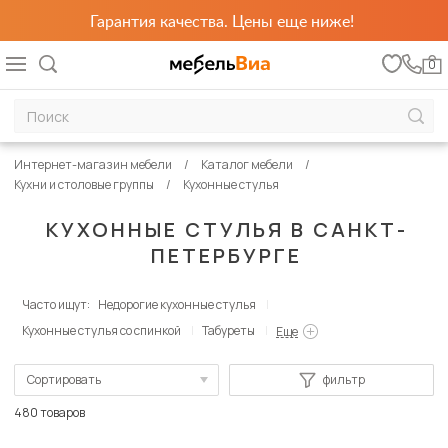
Гарантия качества. Цены еще ниже!
0
Интернет-магазин мебели
Каталог мебели
Кухни и столовые группы
Кухонные стулья
КУХОННЫЕ СТУЛЬЯ В САНКТ-
ПЕТЕРБУРГЕ
Часто ищут:
Недорогие кухонные стулья
Кухонные стулья со спинкой
Табуреты
Еще
Сортировать
фильтр
По популярности
480 товаров
Сначала дешевые