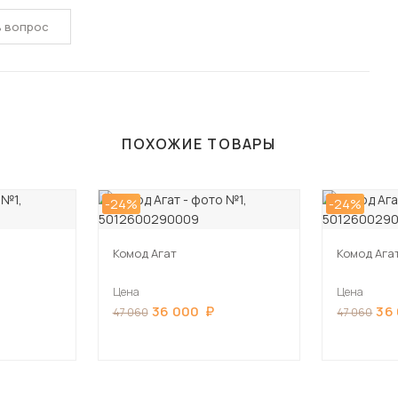
ь вопрос
ПОХОЖИЕ ТОВАРЫ
-24%
-24%
Комод Агат
Комод Ага
Цена
Цена
36 000
36
47 060
47 060