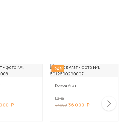
-24%
-2
т
Комод Агат
К
Цена
Ц
 000
36 000
47 060
4