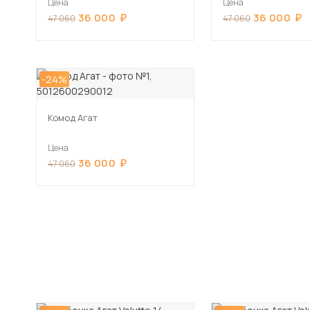
Цена
Цена
36 000
36 000
47 060
47 060
-24%
Комод Агат
Цена
36 000
47 060