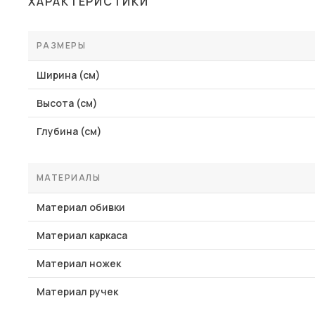
ХАРАКТЕРИСТИКИ
Столы и стулья
Шкафы и стеллажи
РАЗМЕРЫ
Комоды и тумбы
Ширина (см)
Вешалки и обувницы
Высота (см)
Гарнитуры
Глубина (см)
Пос
МАТЕРИАЛЫ
Материал обивки
Материал каркаса
Материал ножек
Материал ручек