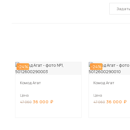
Задат
-24%
-24%
Комод Агат
Комод Агат
Цена
Цена
36 000
36 000
47 060
47 060