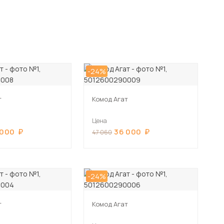
-24%
т
Комод Агат
Цена
 000
36 000
47 060
-24%
т
Комод Агат