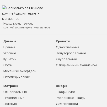
Несколько лет в числе
крупнейших интернет-магазинов
Диваны
Кровати
Прямые
Односпальные
Угловые
Полутороспальные
Кушетки
Двуспальные
Софы
С подъемным механизмом
Механизм аккордеон
Ортопедические
Матрасы
Шкафы
Односпальные
Шкафы-купе
Двуспальные
Распашные шкафы
Детские
Для прихожей