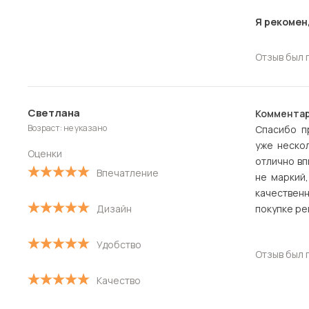
Я рекомен
Отзыв был 
Светлана
Комментар
Возраст: не указано
Спасибо п
уже нескол
Оценки
отлично вп
Впечатление
не маркий
качествен
Дизайн
покупке ре
Удобство
Отзыв был 
Качество