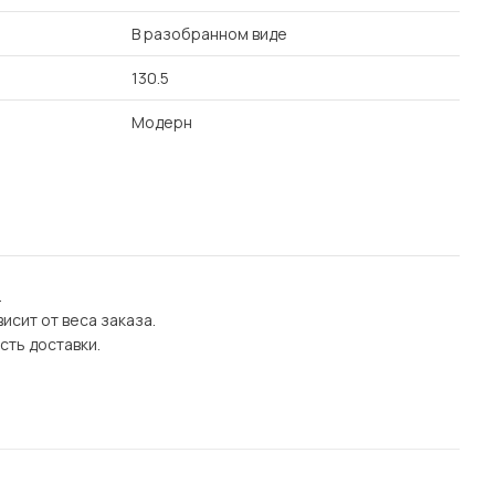
В разобранном виде
130.5
Модерн
.
исит от веса заказа.
сть доставки.