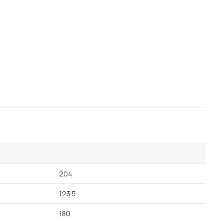
Посмотреть все шкафы
Посмотреть все кровати
Посмотреть все диваны
Все товары распродажи
Посмотреть всю
мотреть все кухни и столовые группы
204
123.5
180