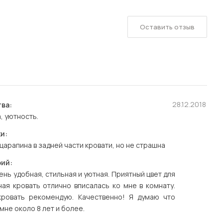
Оставить отзыв
28.12.2018
ва:
, уютность.
и:
царапина в задней части кровати, но не страшна
ий:
ень удобная, стильная и уютная. Приятный цвет для
ная кровать отлично вписалась ко мне в комнату.
кровать рекомендую. Качественно! Я думаю что
мне около 8 лет и более.