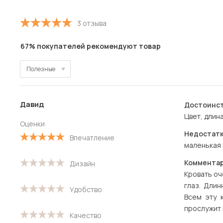
3 отзыва
67% покупателей рекомендуют товар
Полезные
Полезные
Давид
Достоинст
Новые
Цвет, длина
Оценки
Старые
Недостатк
Впечатление
маленькая 
С высокой оценкой
Комментар
Дизайн
С низкой оценкой
Кровать оч
глаз. Длин
Удобство
Всем эту 
прослужит 
Качество