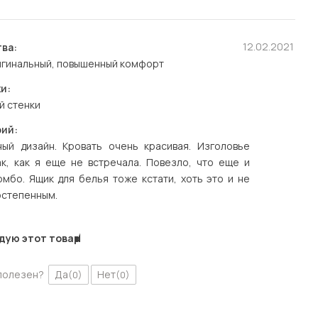
12.02.2021
ва:
игинальный, повышенный комфорт
и:
й стенки
ий:
ный дизайн. Кровать очень красивая. Изголовье
ак, как я еще не встречала. Повезло, что еще и
омбо. Ящик для белья тоже кстати, хоть это и не
остепенным.
дую этот товар
полезен?
Да
Нет
(0)
(0)