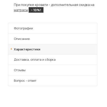
Шкафы-купе для дачи
При покупке кровати - дополнительная скидка на
матрасы
- 10%!
Фотографии
 мебель для гостиных
Описание
Характеристики
Преимущества
Доставка, оплата и сборка
Отзывы
Вопрос - ответ