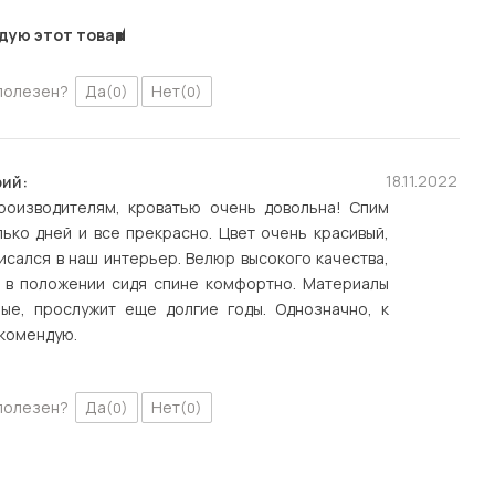
дую этот товар
полезен?
Да
Нет
(0)
(0)
18.11.2022
ий:
роизводителям, кроватью очень довольна! Спим
ько дней и все прекрасно. Цвет очень красивый,
исался в наш интерьер. Велюр высокого качества,
, в положении сидя спине комфортно. Материалы
ные, прослужит еще долгие годы. Однозначно, к
комендую.
полезен?
Да
Нет
(0)
(0)