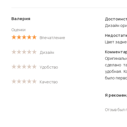
Валерия
Достоинст
Дизайн ор
Оценки
Недостатк
Впечатление
Цвет задне
Комментар
Дизайн
Оригиналь
сделано т
Удобство
удобная. К
было перв
Качество
Я рекомен
Отзыв был 