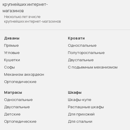
Несколько лет в числе
крупнейших интернет-магазинов
Диваны
Кровати
Прямые
Односпальные
Угловые
Полутороспальные
Кушетки
Двуспальные
Софы
С подъемным механизмом
Механизм аккордеон
Ортопедические
Матрасы
Шкафы
Односпальные
Шкафы-купе
Двуспальные
Распашные шкафы
Детские
Для прихожей
Ортопедические
Для спальни