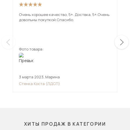
Очень хорошее качество, 5+. Доствка, 5+.Очень
Хор
довольны покупкой.Спасибо.
Фото товара:
Фот
3 марта 2023
,
Марина
5 с
Стенка Коста (ЛДСП)
Сте
ХИТЫ ПРОДАЖ В КАТЕГОРИИ