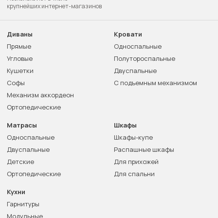
крупнейших интернет-магазинов
Диваны
Кровати
Прямые
Односпальные
Угловые
Полутороспальные
Кушетки
Двуспальные
Софы
С подъемным механизмом
Механизм аккордеон
Ортопедические
Матрасы
Шкафы
Односпальные
Шкафы-купе
Двуспальные
Распашные шкафы
Детские
Для прихожей
Ортопедические
Для спальни
Кухни
Гарнитуры
Модульные