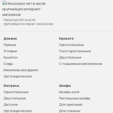
Несколько лет в числе
крупнейших интернет-магазинов
Диваны
Кровати
Прямые
Односпальные
Угловые
Полутороспальные
Кушетки
Двуспальные
Софы
С подъемным механизмом
Механизм аккордеон
Ортопедические
Матрасы
Шкафы
Односпальные
Шкафы-купе
Двуспальные
Распашные шкафы
Детские
Для прихожей
Ортопедические
Для спальни