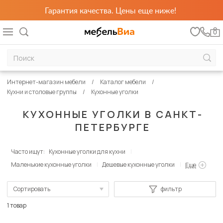
Гарантия качества. Цены еще ниже!
0
Интернет-магазин мебели
Каталог мебели
Кухни и столовые группы
Кухонные уголки
КУХОННЫЕ УГОЛКИ В САНКТ-
ПЕТЕРБУРГЕ
Часто ищут:
Кухонные уголки для кухни
Маленькие кухонные уголки
Дешевые кухонные уголки
Еще
Сортировать
фильтр
По популярности
1 товар
Сначала дешевые